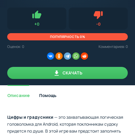
с
Android,
Для установки приложения на Android устройство важно
стоит
обращать внимание на установленную версию Android
учитывать
OS. Мы указываем минимально необходимую версию для
версию
запуска приложения.
OS.
Нравится
Не нравится (0.0
+
0
-
0
Мы
всегда
указываем
ПОПУЛЯРНОСТЬ 0%
минимальные
требования,
Оценок:
0
Комментариев: 0
необходимые
для
корректной
работы
приложения.
СКАЧАТЬ
Описание
Помощь
Цифры и градусники
— это захватывающая логическая
головоломка для Android, которая поклонникам судоку
придется по душе. В этой игре вам предстоит заполнять