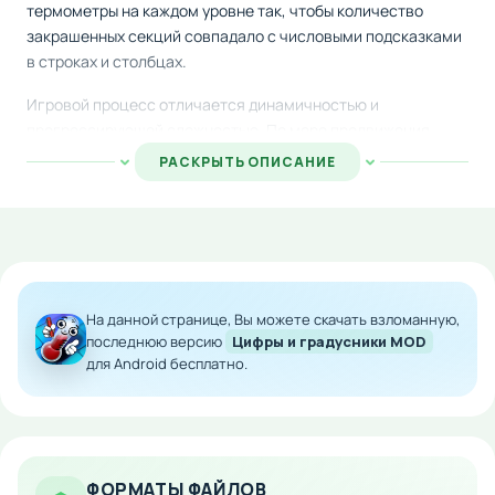
термометры на каждом уровне так, чтобы количество
закрашенных секций совпадало с числовыми подсказками
в строках и столбцах.
Игровой процесс отличается динамичностью и
прогрессирующей сложностью. По мере продвижения
размеры игрового поля увеличиваются, а задачи
РАСКРЫТЬ ОПИСАНИЕ
становятся все более запутанными. Разработчики
постоянно добавляют новые челленджи, включая
эксклюзивные ежедневные испытания, которые не дадут
вам скучать.
Особенности мода:
На данной странице, Вы можете скачать взломанную,
последнюю версию
Цифры и градусники MOD
Полная разблокировка всех уровней и функций
для Android бесплатно.
Доступ ко всем ежедневным челленджам без
ограничений
Отсутствие рекламы
Все уровни сложности открыты с самого начала
ФОРМАТЫ ФАЙЛОВ