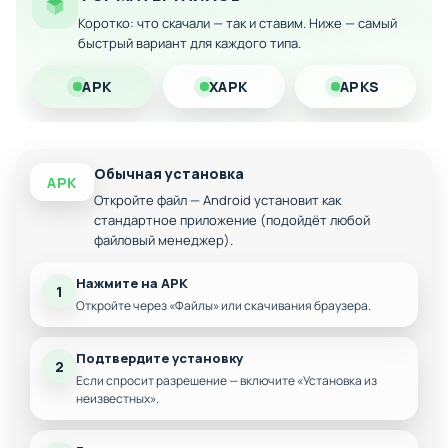
Неограниченные попытки прохождения
Коротко: что скачали — так и ставим. Ниже — самый
Скачайте модифицированную версию на Android и
быстрый вариант для каждого типа.
наслаждайтесь полным спектром возможностей этой
увлекательной логической игры без каких-либо
APK
XAPK
APKS
препятствий!
Обычная установка
APK
Откройте файл — Android установит как
стандартное приложение (подойдёт любой
файловый менеджер).
Нажмите на APK
1
Откройте через «Файлы» или скачивания браузера.
Подтвердите установку
2
Если спросит разрешение — включите «Установка из
неизвестных».