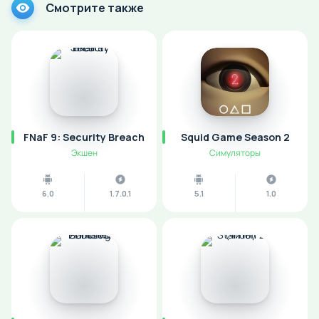
Смотрите также
FNaF 9: Security Breach
Squid Game Season 2
Экшен
Симуляторы
6.0
1.7.0.1
5.1
1.0