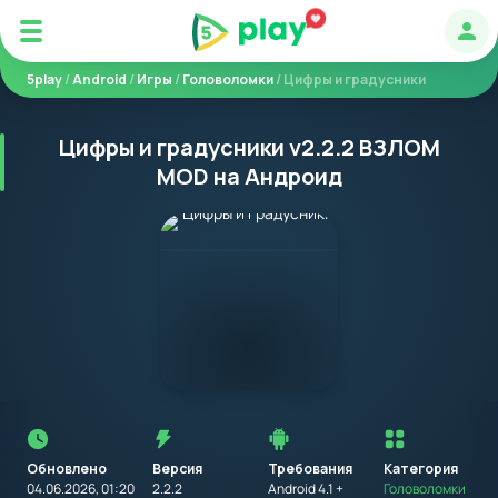
Авт
5play
/
Android
/
Игры
/
Головоломки
/ Цифры и градусники
Цифры и градусники v2.2.2 ВЗЛОМ
MOD на Андроид
Перед
установкой
приложения
Обновлено
Версия
Требования
на
Категория
устройство
04.06.2026, 01:20
2.2.2
Android 4.1 +
Головоломки