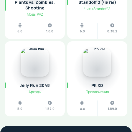
Plants vs. Zombies:
Standoff 2 (читы)
Shooting
Читы Standoff 2
Моды PVZ
6.0
1.0.0
6.0
0.38.2
Jelly Run 2048
PK XD
Аркады
Приключения
5.0
1.57.0
4.4
1.89.0