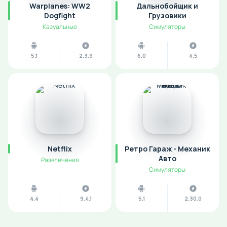
Warplanes: WW2
Дальнобойщик и
Dogfight
Грузовики
Казуальные
Симуляторы
5.1
2.3.9
6.0
4.5
Netflix
Ретро Гараж - Механик
Авто
Развлечения
Симуляторы
4.4
9.4.1
5.1
2.30.0