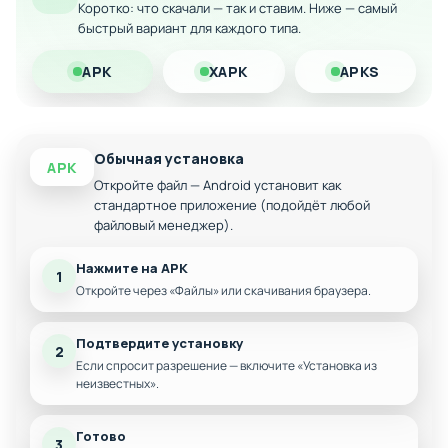
Совместимость с актуальными версиями
Коротко: что скачали — так и ставим. Ниже — самый
Android
быстрый вариант для каждого типа.
Скачайте Chimera Recollect на Android и погрузитесь в
APK
XAPK
APKS
захватывающий мир восточной фантазии с динамичными
боями и увлекательным прогрессом персонажа.
Обычная установка
APK
Откройте файл — Android установит как
стандартное приложение (подойдёт любой
файловый менеджер).
Нажмите на APK
1
Откройте через «Файлы» или скачивания браузера.
Подтвердите установку
2
Если спросит разрешение — включите «Установка из
неизвестных».
Готово
3