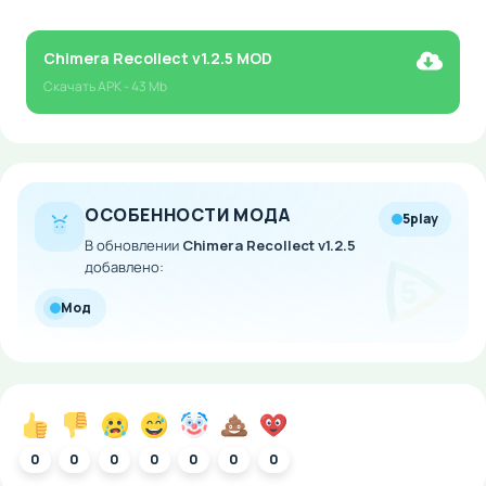
Chimera Recollect v1.2.5 MOD
Скачать
APK
- 43 Mb
ОСОБЕННОСТИ МОДА
5play
В обновлении
Chimera Recollect v1.2.5
добавлено:
Мод
0
0
0
0
0
0
0