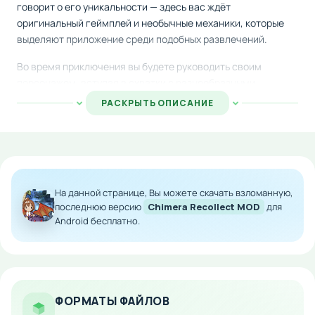
говорит о его уникальности — здесь вас ждёт
оригинальный геймплей и необычные механики, которые
выделяют приложение среди подобных развлечений.
Во время приключения вы будете руководить своим
персонажем, вступая в схватки с разнообразными
врагами. Для успешного прохождения потребуется умело
РАСКРЫТЬ ОПИСАНИЕ
применять весь набор умений своего героя и постоянно
совершенствовать его характеристики через развитие.
Кроме обычных противников вас также ждут встречи с
могущественными монстрами-боссами, чьи поединки
требуют особой тактики и становятся настоящим
На данной странице, Вы можете скачать взломанную,
испытанием.
последнюю версию
Chimera Recollect MOD
для
Android бесплатно.
Особенности мода:
Модифицированная версия с улучшениями
Оптимизирована для мобильных устройств
Расширенный функционал и возможности
ФОРМАТЫ ФАЙЛОВ