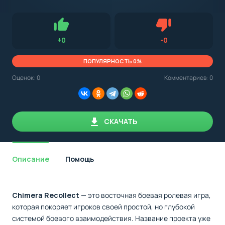
с
Android,
Для установки приложения на Android устройство важно
стоит
обращать внимание на установленную версию Android
учитывать
OS. Мы указываем минимально необходимую версию для
версию
запуска приложения.
OS.
Нравится
Не нравится (0.0
+
0
-
0
Мы
всегда
указываем
ПОПУЛЯРНОСТЬ 0%
минимальные
требования,
Оценок:
0
Комментариев: 0
необходимые
для
корректной
работы
приложения.
СКАЧАТЬ
Описание
Помощь
Chimera Recollect
— это восточная боевая ролевая игра,
которая покоряет игроков своей простой, но глубокой
системой боевого взаимодействия. Название проекта уже