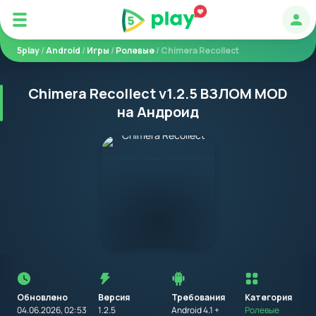
Авт
5play
/
Android
/
Игры
/
Ролевые
/ Chimera Recollect
Chimera Recollect v1.2.5 ВЗЛОМ MOD
на Андроид
Перед
установкой
приложения
Обновлено
Версия
Требования
на
Категория
устройство
04.06.2026, 02:53
1.2.5
Android 4.1 +
Ролевые