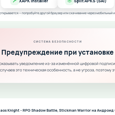
XAPK Installer
Split APKS (SAI)
 открывается — попробуйте другой браузер или скачивание через мобильный и
СИСТЕМА БЕЗОПАСНОСТИ
Предупреждение при установке
показывать уведомление из-за изменённой цифровой подписи
лучаев это техническая особенность, а не угроза, поэтому 
os Knight - RPG Shadow Battle, Stickman Warrior на Андрои