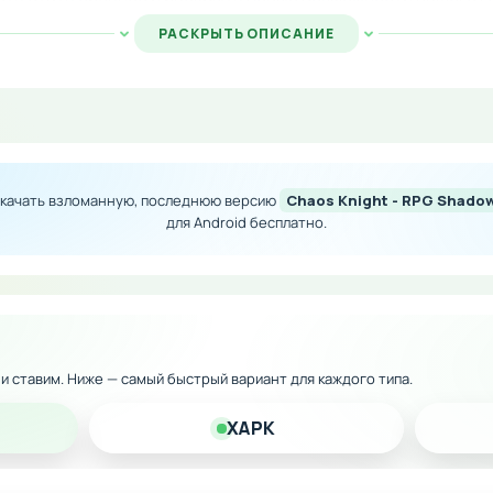
РАСКРЫТЬ ОПИСАНИЕ
рсия с расширенными возможностями
цены со стик-манами
ии и специальных умений
скачать взломанную, последнюю версию
Chaos Knight - RPG Shadow
о войне света и тьмы
для Android бесплатно.
 и улучшение навыков
 версию на Андроид и начните эпическое приключение п
к и ставим. Ниже — самый быстрый вариант для каждого типа.
XAPK