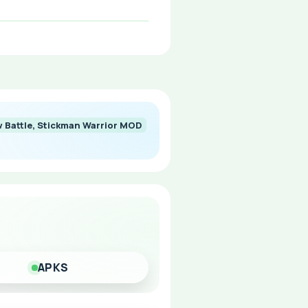
 Battle, Stickman Warrior MOD
о спасению человечества
APKS