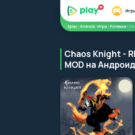
Игр
5play
/
Android
/
Игры
/
Ролевые
/ Ch
Chaos Knight - R
MOD на Андрои