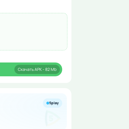
Скачать
APK
- 82 Mb
5play