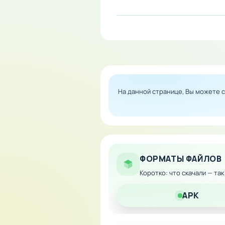
Особенности мода:
Модифицированная ве
Интенсивные боевые с
Развитая система маг
На данной странице, Вы можете 
Захватывающий сюжет 
Прогрессия персонажа
Скачайте модифицированную
уже сегодня!
ФОРМАТЫ ФАЙЛОВ
Коротко: что скачали — та
APK