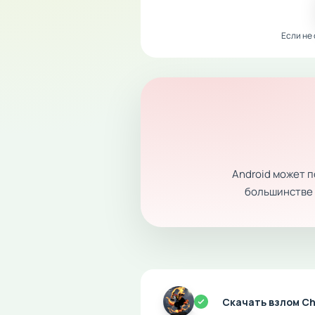
Если не
Android может 
большинстве с
Скачать взлом Cha