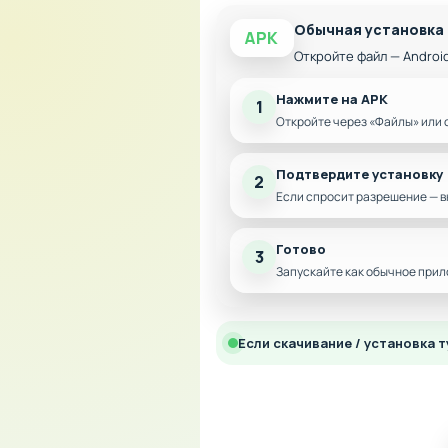
Обычная установка
APK
Откройте файл — Androi
Нажмите на APK
1
Откройте через «Файлы» или 
Подтвердите установку
2
Если спросит разрешение — в
Готово
3
Запускайте как обычное прил
Если скачивание / установка т