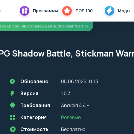
ы
Программы
ТОП 100
Моды
aos Knight - RPG Shadow Battle, Stickman Warrior
PG Shadow Battle, Stickman War
д
Обновлено
05.06.2026, 11:13
Версия
1.0.3
Требования
Android 4.4 +
Категория
Ролевые
Перед установкой приложения на устройство с Android, стоит
учитывать версию OS. Мы всегда указываем минимальные
требования, необходимые для корректной работы приложения
Стоимость
Бесплатно