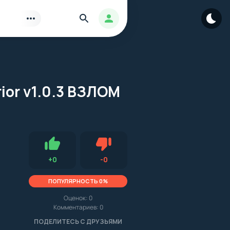
Найти
Авторизация
rior v1.0.3 ВЗЛОМ
Нравится
Не нравится (0.0, 0, 16248)
+
0
-
0
ПОПУЛЯРНОСТЬ 0%
Оценок:
0
Комментариев: 0
.