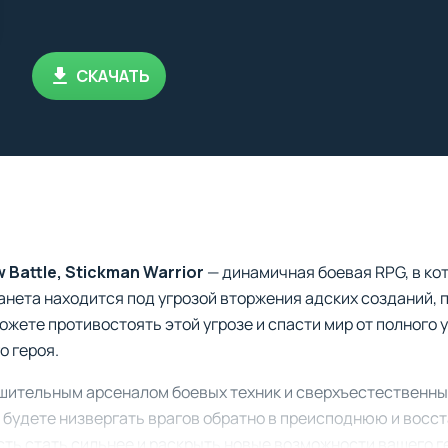
СКАЧАТЬ
 Battle, Stickman Warrior
— динамичная боевая RPG, в ко
анета находится под угрозой вторжения адских созданий,
ожете противостоять этой угрозе и спасти мир от полного 
о героя.
шительным арсеналом боевых техник и сверхъестественны
 будете низвергать врагов обратно в преисподнюю и восст
ть стать сильнее и раскрыть новые возможности вашего г