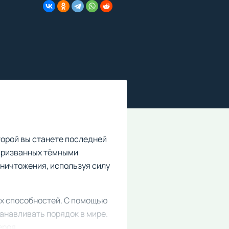
торой вы станете последней
 призванных тёмными
уничтожения, используя силу
х способностей. С помощью
анавливать порядок в мире.
ероя.