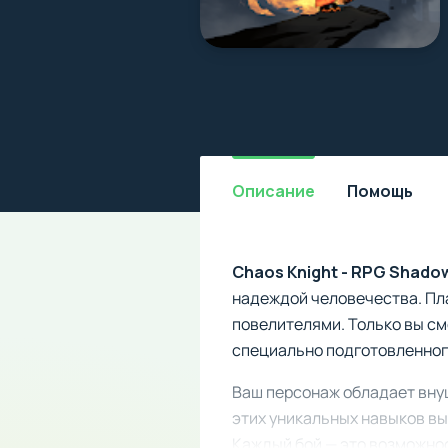
Описание
Помощь
Chaos Knight - RPG Shadow
надеждой человечества. Пл
повелителями. Только вы см
специально подготовленног
Ваш персонаж обладает вну
этих уникальных навыков вы
Каждый бой — это возможнос