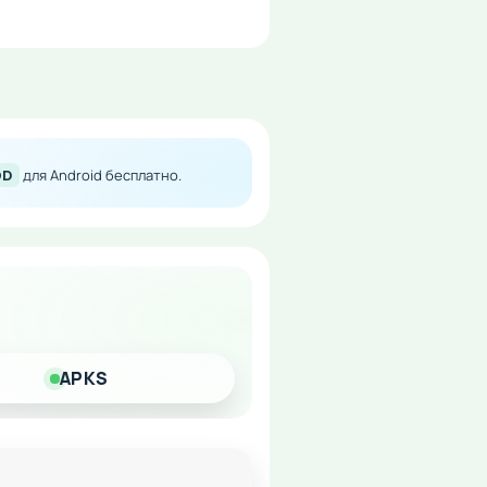
OD
для Android бесплатно.
ной свободой в развитии
APKS