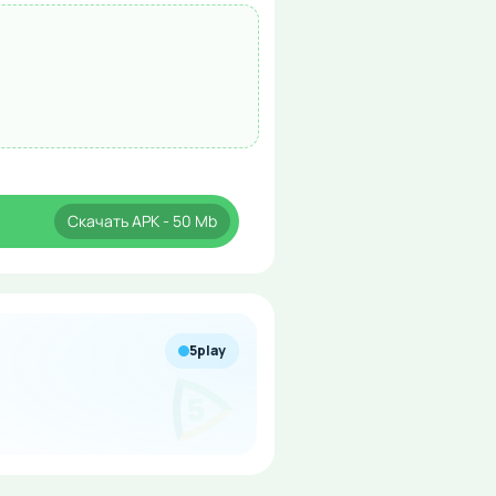
Скачать
APK
- 50 Mb
5play