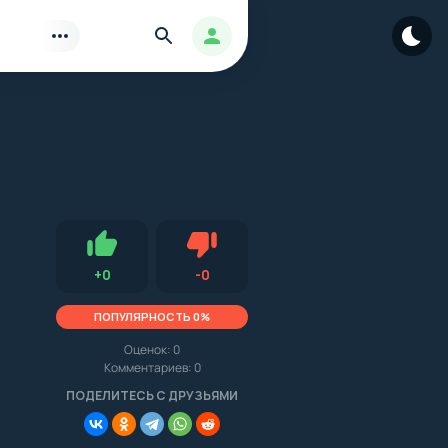
Найти
Авторизация
Нравится
Не нравится (0.0, 0, 15611)
+
0
-
0
ПОПУЛЯРНОСТЬ 0%
Оценок:
0
Комментариев: 0
.