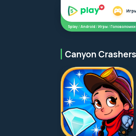
Игр
5play
/
Android
/
Игры
/
Головоломки
Canyon Crashers