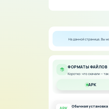
Особенности мода:
Неограниченное колич
Мгновенное открытие в
Отсутствие ограничени
На данной странице, Вы 
Возможность сразу же 
Скачайте модифицированную
вашей игровой империи без
ФОРМАТЫ ФАЙЛОВ
Коротко: что скачали — та
APK
Обычная установка
APK