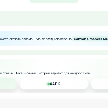
ество внутриигровых денег
сех вагонеток без траты ресурсов
й на покупки в магазине
можете скачать взломанную, последнюю версию
Canyon Crashers M
обновлять все характеристики техники
 версию Canyon Crashers на Android и наслаждайтесь пол
 финансовых преград!
к и ставим. Ниже — самый быстрый вариант для каждого типа.
XAPK