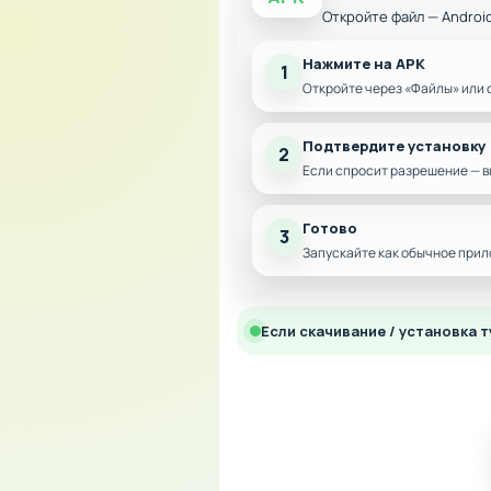
Откройте файл — Androi
Нажмите на APK
1
Откройте через «Файлы» или 
Подтвердите установку
2
Если спросит разрешение — в
Готово
3
Запускайте как обычное прил
Если скачивание / установка т