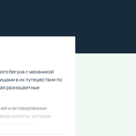
ого бегуна с механикой
ищами в их путешествии по
рая разноцветные
ней и активировании
 виде валюты, которую
озможностями и