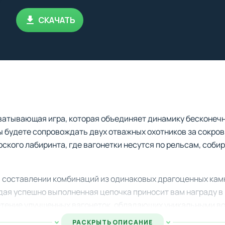
СКАЧАТЬ
ватывающая игра, которая объединяет динамику бесконечн
ы будете сопровождать двух отважных охотников за сокров
ского лабиринта, где вагонетки несутся по рельсам, соби
а составлении комбинаций из одинаковых драгоценных кам
дая успешно выполненная цепочка приносит вам награду в
етение улучшенных вагонеток, обладающих уникальными в
РАСКРЫТЬ ОПИСАНИЕ