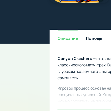
Описание
Помощь
Canyon Crashers
— это зах
классического матч-трёх. В
глубокам подземного шахтёр
самоцветы.
Игровой процесс основан н
специальных усилений. Каж
можно потратить на приобр
характеристиками.