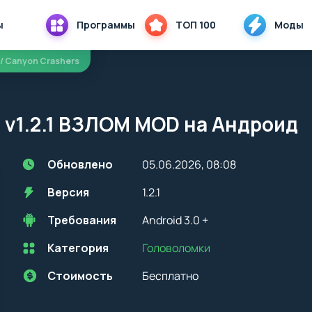
ы
Программы
ТОП 100
Моды
/ Canyon Crashers
 v1.2.1 ВЗЛОМ MOD на Андроид
Обновлено
05.06.2026, 08:08
Версия
1.2.1
Требования
Android 3.0 +
Категория
Головоломки
Перед установкой приложения на устройство с Android, стоит
учитывать версию OS. Мы всегда указываем минимальные
требования, необходимые для корректной работы приложения
Стоимость
Бесплатно