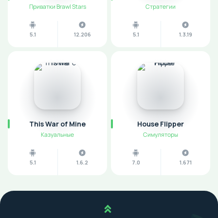
Приватки Brawl Stars
Стратегии
5.1
12.206
5.1
1.3.19
This War of Mine
House Flipper
Казуальные
Симуляторы
5.1
1.6.2
7.0
1.671
Наверх