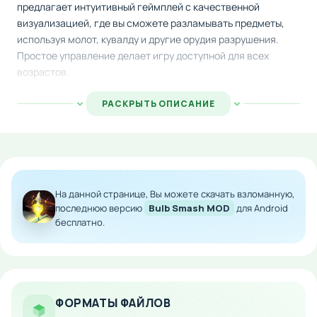
предлагает интуитивный геймплей с качественной
визуализацией, где вы сможете разламывать предметы,
используя молот, кувалду и другие орудия разрушения.
Простое управление делает игру доступной для всех
возрастов.
Геймплей построен на принципе попадания по различным
РАСКРЫТЬ ОПИСАНИЕ
бьющимся объектам — светильникам, хрупким предметам
и прочим целям, которые появляются на экране. Однако
будьте осторожны: среди обычных мишеней могут
неожиданно возникнуть взрывчатые устройства и опасные
ловушки, которых категорически нельзя трогать. Один
На данной странице, Вы можете скачать взломанную,
ошибочный удар по бомбе приведёт к провалу и
последнюю версию
Bulb Smash MOD
для Android
необходимости начинать всё заново.
бесплатно.
Особенности мода:
Улучшенная графика и плавная анимация
Расширенный арсенал инструментов для
ФОРМАТЫ ФАЙЛОВ
разрушения