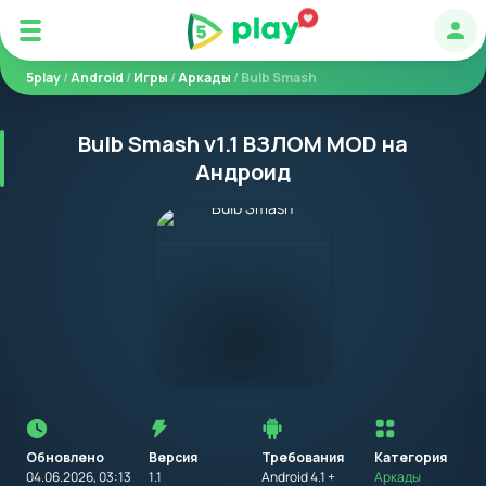
Авт
5play
/
Android
/
Игры
/
Аркады
/ Bulb Smash
Bulb Smash v1.1 ВЗЛОМ MOD на
Андроид
Перед
установкой
приложения
Обновлено
Версия
Требования
на
Категория
устройство
04.06.2026, 03:13
1.1
Android 4.1 +
Аркады