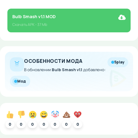
Bulb Smash v1.1 MOD
Скачать
APK
- 37 Mb
ОСОБЕННОСТИ МОДА
5play
В обновлении
Bulb Smash v1.1
добавлено:
Мод
0
0
0
0
0
0
0