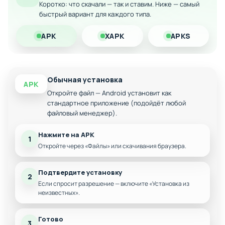
Коротко: что скачали — так и ставим. Ниже — самый
Дополнительные уровни сложности
быстрый вариант для каждого типа.
Бонусные режимы и челленджи
APK
XAPK
APKS
Оптимизация производительности
Загрузите модифицированную версию на Android прямо
сейчас и наслаждайтесь максимально свободной игрой
без ограничений!
Обычная установка
APK
Откройте файл — Android установит как
стандартное приложение (подойдёт любой
файловый менеджер).
Нажмите на APK
1
Откройте через «Файлы» или скачивания браузера.
Подтвердите установку
2
Если спросит разрешение — включите «Установка из
неизвестных».
Готово
3