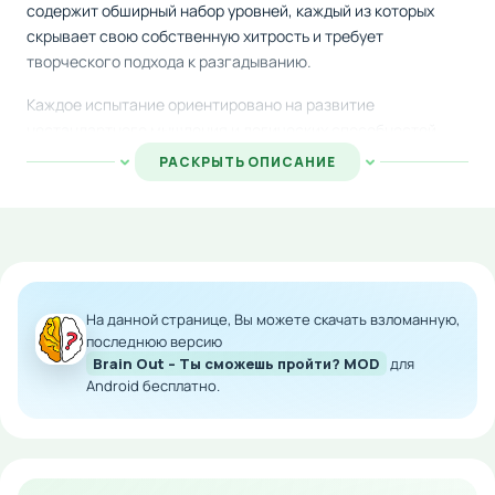
содержит обширный набор уровней, каждый из которых
скрывает свою собственную хитрость и требует
творческого подхода к разгадыванию.
Каждое испытание ориентировано на развитие
нестандартного мышления и логических способностей.
Решения далеко не всегда лежат на поверхности, что
РАСКРЫТЬ ОПИСАНИЕ
побуждает внимательно анализировать каждый шаг и
перепробовать разные методы взаимодействия с игровым
миром. Забавное оформление и остроумные звуковые
эффекты создают идеальную атмосферу для любителей
интеллектуальных развлечений.
На данной странице, Вы можете скачать взломанную,
Особенности мода:
последнюю версию
Brain Out – Ты сможешь пройти? MOD
для
Расширенные подсказки для облегчения
Android бесплатно.
прохождения
Помощь при застревании на сложных этапах
Доступ к полному списку решений
Отключение рекламы и ограничений по уровням