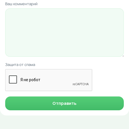
Ваш комментарий
Защита от спама
Отправить