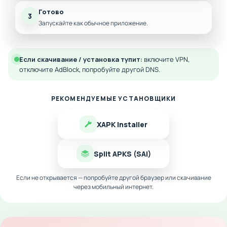
Готово
3
Запускайте как обычное приложение.
Если скачивание / установка тупит:
включите VPN,
отключите AdBlock, попробуйте другой DNS.
РЕКОМЕНДУЕМЫЕ УСТАНОВЩИКИ
XAPK Installer
Split APKS (SAI)
Если не открывается — попробуйте другой браузер или скачивание
через мобильный интернет.