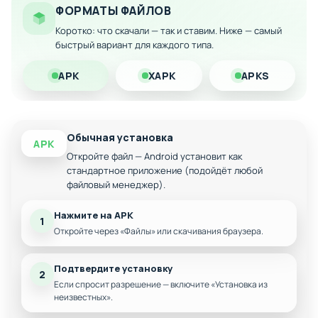
ФОРМАТЫ ФАЙЛОВ
Загрузите мод на Android и покорите все головоломки без
Коротко: что скачали — так и ставим. Ниже — самый
преград!
быстрый вариант для каждого типа.
APK
XAPK
APKS
Обычная установка
APK
Откройте файл — Android установит как
стандартное приложение (подойдёт любой
файловый менеджер).
Нажмите на APK
1
Откройте через «Файлы» или скачивания браузера.
Подтвердите установку
2
Если спросит разрешение — включите «Установка из
неизвестных».