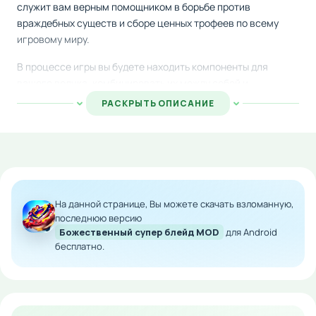
служит вам верным помощником в борьбе против
враждебных существ и сборе ценных трофеев по всему
игровому миру.
В процессе игры вы будете находить компоненты для
вашего волчка, комбинировать их между собой и
использовать для усиления характеристик. Каждая
РАСКРЫТЬ ОПИСАНИЕ
улучшенная деталь приближает вас к победе над всё более
опасными противниками и открывает новые возможности в
боях.
Особенности мода:
На данной странице, Вы можете скачать взломанную,
Безлимитное количество внутриигровой валюты
последнюю версию
Все улучшения доступны с самого начала
Божественный супер блейд MOD
для Android
бесплатно.
Быстрое развитие персонажа
Полная свобода в модификации волчка
Интуитивное управление, красивая визуализация и
продуманный интерфейс делают игру доступной для всех,