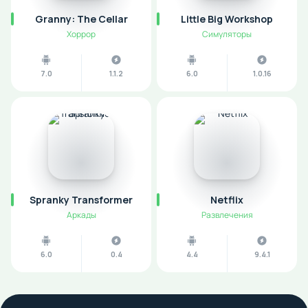
Granny: The Cellar
Little Big Workshop
Хоррор
Симуляторы
7.0
1.1.2
6.0
1.0.16
Spranky Transformer
Netflix
Аркады
Развлечения
6.0
0.4
4.4
9.4.1