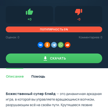
с
Android,
Для установки приложения на Android устройство важно
стоит
обращать внимание на установленную версию Android
учитывать
OS. Мы указываем минимально необходимую версию для
версию
запуска приложения.
OS.
Нравится
Не нравится (0.0
+
0
-
0
Мы
всегда
указываем
ПОПУЛЯРНОСТЬ 0%
минимальные
требования,
Оценок:
0
Комментариев: 0
необходимые
для
корректной
работы
приложения.
СКАЧАТЬ
Описание
Помощь
Божественный супер блейд
— это динамичная аркадная
игра, в которой вы управляете вращающимся волчком,
разрушающим всё на своём пути. Крутящееся лезвие