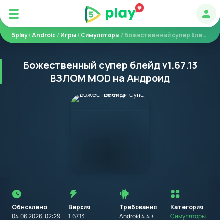
Авт
5play
/
Android
/
Игры
/
Симуляторы
/ Божественный супер блейд
Божественный супер блейд v1.67.13
ВЗЛОМ MOD на Андроид
Перед
установкой
приложения
Обновлено
Версия
Требования
на
Категория
устройство
04.06.2026, 02:29
1.67.13
Android 4.4 +
Симуляторы