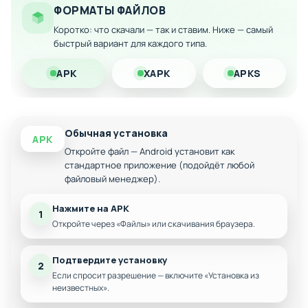
кто ценит качественный геймплей без сложных механик.
ФОРМАТЫ ФАЙЛОВ
Скачайте мод версию на Android прямо сейчас и получите
Коротко: что скачали — так и ставим. Ниже — самый
неограниченные возможности!
быстрый вариант для каждого типа.
APK
XAPK
APKS
Обычная установка
APK
Откройте файл — Android установит как
стандартное приложение (подойдёт любой
файловый менеджер).
Нажмите на APK
1
Откройте через «Файлы» или скачивания браузера.
Подтвердите установку
2
Если спросит разрешение — включите «Установка из
неизвестных».