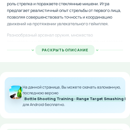
роль стрелка и поражаете стеклянные мишени. Игра
предлагает реалистичный опыт стрельбы от первого лица,
позволяя совершенствовать точность и координацию
движений на протяжении увлекательного геймплея.
Разнообразный арсенал оружия, множество
тренировочных площадок и уникальные испытания создают
неповторимую атмосферу боевой подготовки. Система
РАСКРЫТЬ ОПИСАНИЕ
сложности легко адаптируется под уровень вашего
мастерства, что делает игру доступной как для новичков,
так и для опытных игроков.
Особенности мода:
На данной странице, Вы можете скачать взломанную,
Расширенный набор вооружения с улучшенной
последнюю версию
баллистикой
Bottle Shooting Training : Range Target Smashing M
для Android бесплатно.
Дополнительные локации и сценарии стрельбы
Настраиваемые параметры сложности и
игровой механики
Оптимизированная графика для плавной работы