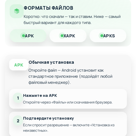
на различных устройствах
ФОРМАТЫ ФАЙЛОВ
Разблокированный контент и премиум-функции
Коротко: что скачали — так и ставим. Ниже — самый
Скачайте модифицированную версию на Андроид и
быстрый вариант для каждого типа.
наслаждайтесь безограниченными возможностями
тренировочного стрелкового диапазона прямо на вашем
APK
XAPK
APKS
смартфоне.
Обычная установка
APK
Откройте файл — Android установит как
стандартное приложение (подойдёт любой
файловый менеджер).
Нажмите на APK
1
Откройте через «Файлы» или скачивания браузера.
Подтвердите установку
2
Если спросит разрешение — включите «Установка из
неизвестных».