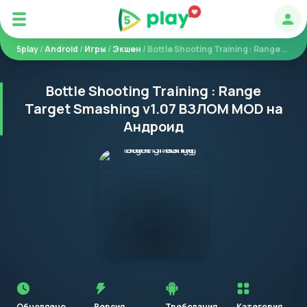
Авт
5play
/
Android
/
Игры
/
Экшен
/ Bottle Shooting Training : Range Target Smashing
Bottle Shooting Training : Range
Target Smashing v1.07 ВЗЛОМ MOD на
Андроид
Перед
установкой
приложения
Обновлено
Версия
Требования
Категория