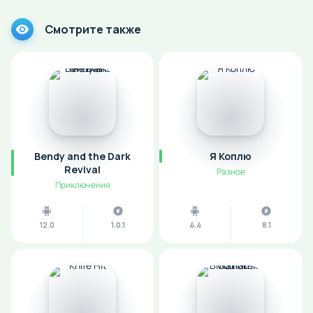
Смотрите также
Bendy and the Dark
Я Коплю
Revival
Разное
Приключения
12.0
1.0.1
4.4
8.1