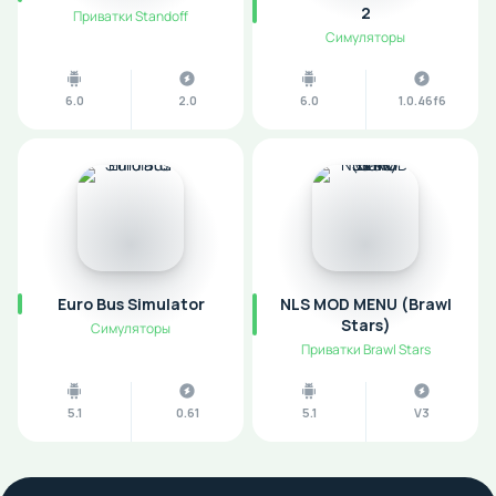
2
Приватки Standoff
Симуляторы
6.0
2.0
6.0
1.0.46f6
Euro Bus Simulator
NLS MOD MENU (Brawl
Stars)
Симуляторы
Приватки Brawl Stars
5.1
0.61
5.1
V3