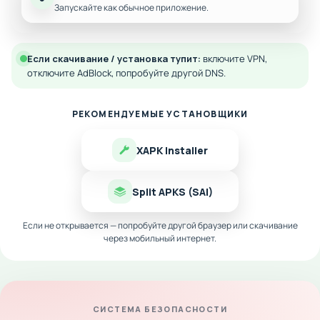
Запускайте как обычное приложение.
Если скачивание / установка тупит:
включите VPN,
отключите AdBlock, попробуйте другой DNS.
РЕКОМЕНДУЕМЫЕ УСТАНОВЩИКИ
XAPK Installer
Split APKS (SAI)
Если не открывается — попробуйте другой браузер или скачивание
через мобильный интернет.
СИСТЕМА БЕЗОПАСНОСТИ