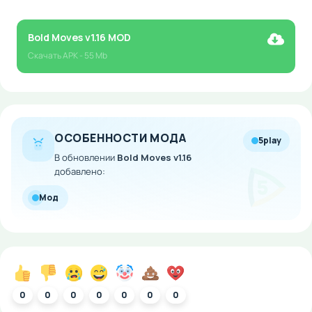
Bold Moves v1.16 MOD
Скачать
APK
- 55 Mb
ОСОБЕННОСТИ МОДА
5play
В обновлении
Bold Moves v1.16
добавлено:
Мод
0
0
0
0
0
0
0