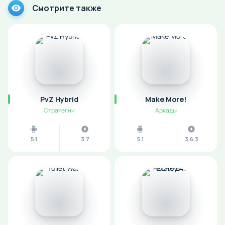
Смотрите также
PvZ Hybrid
Make More!
Стратегии
Аркады
5.1
3.7
5.1
3.6.3