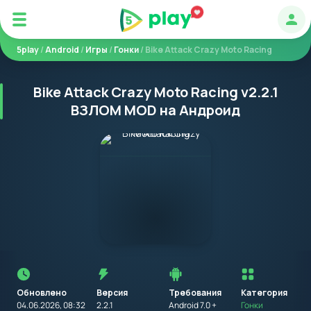
Авт
5play
/
Android
/
Игры
/
Гонки
/ Bike Attack Crazy Moto Racing
Bike Attack Crazy Moto Racing v2.2.1
ВЗЛОМ MOD на Андроид
Перед
установкой
приложения
Обновлено
Версия
Требования
на
Категория
устройство
04.06.2026, 08:32
2.2.1
Android 7.0 +
Гонки