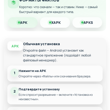
ФОРМАТЫ ФАЙЛОВ
Коротко: что скачали — так и ставим. Ниже — самый
Атмосфера супергеройского экшена
быстрый вариант для каждого типа.
Загрузите модификацию прямо сейчас и присоединитесь к
миллионам фанатов этого увлекательного раннера!
APK
XAPK
APKS
Обычная установка
APK
Откройте файл — Android установит как
стандартное приложение (подойдёт любой
файловый менеджер).
Нажмите на APK
1
Откройте через «Файлы» или скачивания браузера.
Подтвердите установку
2
Если спросит разрешение — включите «Установка из
неизвестных».