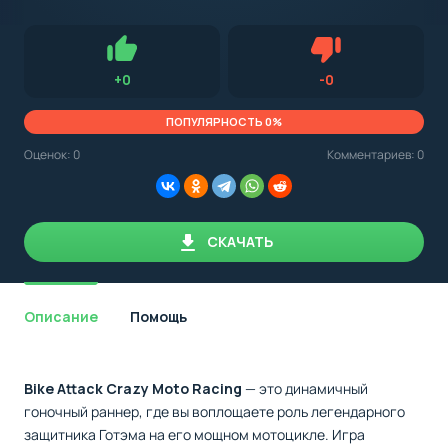
с
Android,
Для установки приложения на Android устройство важно
стоит
обращать внимание на установленную версию Android
учитывать
OS. Мы указываем минимально необходимую версию для
версию
запуска приложения.
OS.
Нравится
Не нравится (0.0
+
0
-
0
Мы
всегда
указываем
ПОПУЛЯРНОСТЬ 0%
минимальные
требования,
Оценок:
0
Комментариев: 0
необходимые
для
корректной
работы
приложения.
СКАЧАТЬ
Описание
Помощь
Bike Attack Crazy Moto Racing
— это динамичный
гоночный раннер, где вы воплощаете роль легендарного
защитника Готэма на его мощном мотоцикле. Игра