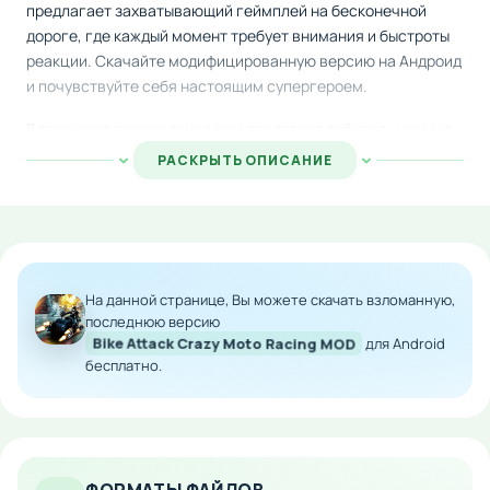
предлагает захватывающий геймплей на бесконечной
дороге, где каждый момент требует внимания и быстроты
реакции. Скачайте модифицированную версию на Андроид
и почувствуйте себя настоящим супергероем.
В процессе прохождения вам предстоит собирать ценные
бонусы и награды, одновременно лавируя между
РАСКРЫТЬ ОПИСАНИЕ
транспортными средствами обычных граждан.
Привлекательная графика и атмосферный супергеройский
антураж создают погружающую игровую среду.
Интуитивная система управления позволяет легко освоить
игру даже новичкам.
На данной странице, Вы можете скачать взломанную,
Особенности мода:
последнюю версию
Bike Attack Crazy Moto Racing MOD
для Android
бесплатно.
Улучшенная графика и визуальные эффекты
Бесконечный геймплей с прогрессирующей
сложностью
Множество бонусов и предметов для сбора
Удобное сенсорное управление мотоциклом