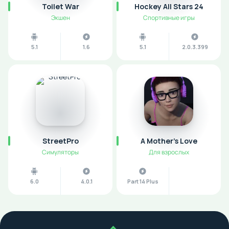
Toilet War
Hockey All Stars 24
Экшен
Спортивные игры
5.1
1.6
5.1
2.0.3.399
StreetPro
A Mother’s Love
Симуляторы
Для взрослых
6.0
4.0.1
Part 14 Plus