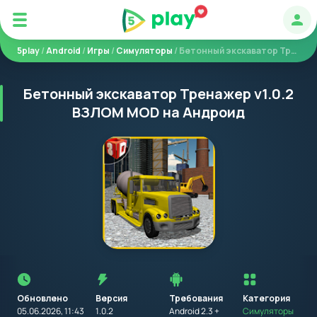
Авт
5play
/
Android
/
Игры
/
Симуляторы
/ Бетонный экскаватор Тренажер
Бетонный экскаватор Тренажер v1.0.2
ВЗЛОМ MOD на Андроид
Перед
установкой
приложения
Обновлено
Версия
Требования
на
Категория
устройство
05.06.2026, 11:43
1.0.2
Android 2.3 +
Симуляторы