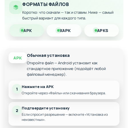
работы на строительной площадке прямо на вашем
ФОРМАТЫ ФАЙЛОВ
устройстве.
Коротко: что скачали — так и ставим. Ниже — самый
быстрый вариант для каждого типа.
Особенности мода:
APK
XAPK
APKS
Все уровни и техника разблокирована с самого
начала
Без ограничений на доступ к контенту
Полный функционал игры доступен сразу
Обычная установка
APK
Откройте файл — Android установит как
Возможность попробовать все машины и
задания
стандартное приложение (подойдёт любой
файловый менеджер).
Нажмите на APK
1
Откройте через «Файлы» или скачивания браузера.
Подтвердите установку
2
Если спросит разрешение — включите «Установка из
неизвестных».