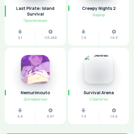
Last Pirate: Island
Creepy Nights 2
Survival
Хоррор
Приключения
5.1
1.13.260
7.0
1.0.3
Nemurimouto
Survival Arena
Для взрослых
Стратегии
6.0
0.07
7.0
1.6.0