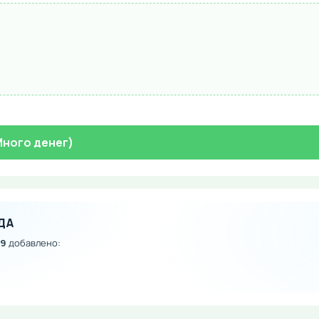
(Много денег)
ДА
.9
добавлено: