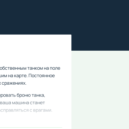
собственным танком на поле
шим на карте. Постоянное
х сражениях.
ровать броню танка,
 ваша машина станет
асправляться с врагами.