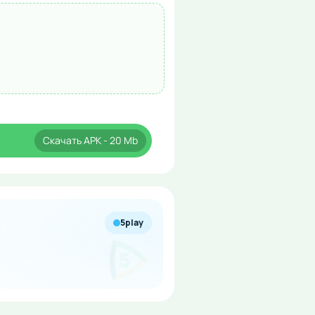
Скачать
APK
- 20 Mb
5play