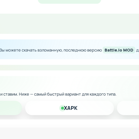
денег для мгновенных покупок
учшений танка без ограничений
вых характеристик
ернизации вашей техники
оид прямо сейчас и погрузитесь в захватывающие боевые д
 Вы можете скачать взломанную, последнюю версию
Battle.io MOD
д
оду.
к и ставим. Ниже — самый быстрый вариант для каждого типа.
XAPK