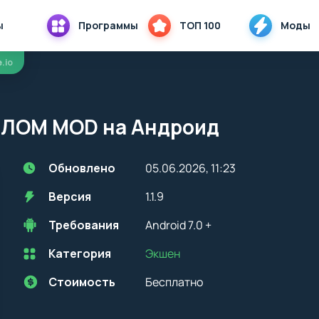
ы
Программы
ТОП 100
Моды
e.io
9 ВЗЛОМ MOD на Андроид
Обновлено
05.06.2026, 11:23
Версия
1.1.9
Требования
Android 7.0 +
Категория
Экшен
Перед установкой приложения на устройство с Android, стоит
учитывать версию OS. Мы всегда указываем минимальные
требования, необходимые для корректной работы приложения
Стоимость
Бесплатно