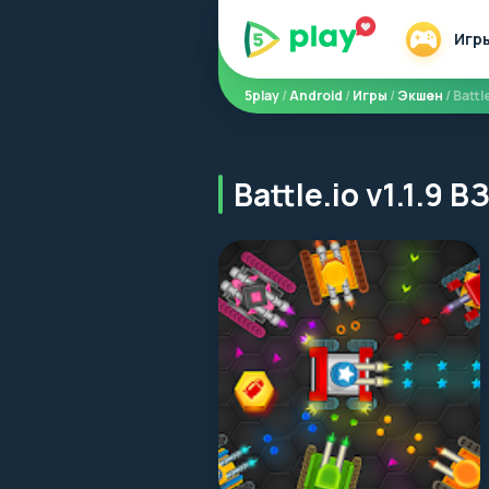
Игр
5play
/
Android
/
Игры
/
Экшен
/ Battl
Battle.io v1.1.