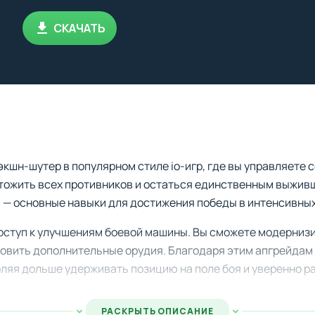
СКАЧАТЬ
кшн-шутер в популярном стиле io-игр, где вы управляете 
чтожить всех противников и остаться единственным выжив
 — основные навыки для достижения победы в интенсивны
оступ к улучшениям боевой машины. Вы сможете модернизи
новить дополнительные орудия. Благодаря этим апгрейдам
ляя дольше удерживать позицию на поле боя и уверенно р
РАСКРЫТЬ ОПИСАНИЕ