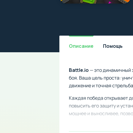
Описание
Помощь
Battle.io
— это динамичный э
боя. Ваша цель проста: уни
движение и точная стрельба
Каждая победа открывает д
повысить его защиту и уста
мощнее и выносливее, позво
Особенности мода: