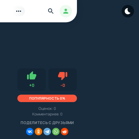
Найти
Авторизация
Нравится
Не нравится (0.0, 0, 16281)
+
0
-
0
ПОПУЛЯРНОСТЬ 0%
Оценок:
0
Комментариев: 0
.