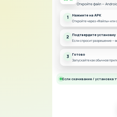
Откройте файл — Androi
Нажмите на APK
1
Откройте через «Файлы» или 
Подтвердите установку
2
Если спросит разрешение — в
Готово
3
Запускайте как обычное прил
Если скачивание / установка т