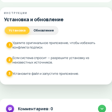
ИНСТРУКЦИИ
Установка и обновление
Установка
Обновление
Удалите оригинальное приложение, чтобы избежать
1
конфликта подписи.
Если система спросит — разрешите установку из
2
неизвестных источников.
3
Установите файл и запустите приложение.
Комментариев: 0