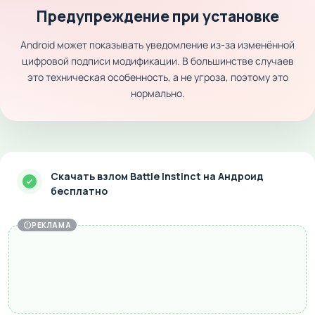
Предупреждение при установке
Android может показывать уведомление из-за изменённой
цифровой подписи модификации. В большинстве случаев
это техническая особенность, а не угроза, поэтому это
нормально.
Скачать взлом Battle Instinct на Андроид
бесплатно
РЕКЛАМА