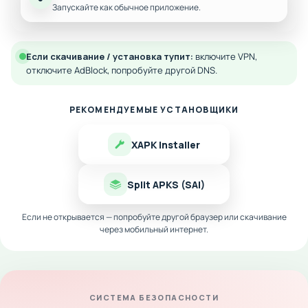
Запускайте как обычное приложение.
Если скачивание / установка тупит:
включите VPN,
отключите AdBlock, попробуйте другой DNS.
РЕКОМЕНДУЕМЫЕ УСТАНОВЩИКИ
XAPK Installer
Split APKS (SAI)
Если не открывается — попробуйте другой браузер или скачивание
через мобильный интернет.
СИСТЕМА БЕЗОПАСНОСТИ