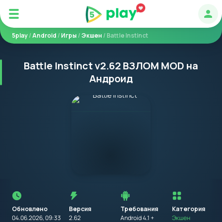
Авт
5play
/
Android
/
Игры
/
Экшен
/ Battle Instinct
Battle Instinct v2.62 ВЗЛОМ MOD на
Андроид
Перед
установкой
приложения
Обновлено
Версия
Требования
на
Категория
устройство
04.06.2026, 09:33
2.62
Android 4.1 +
Экшен