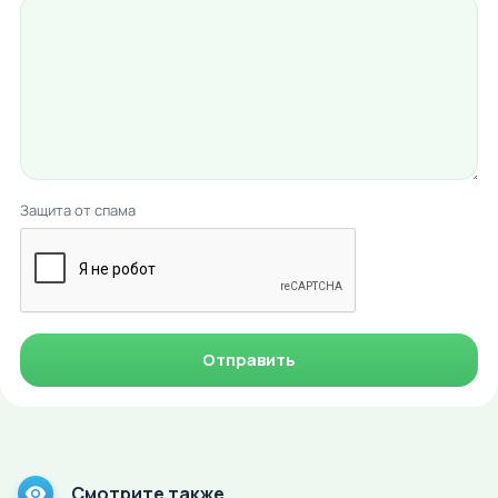
Защита от спама
Отправить
Смотрите также