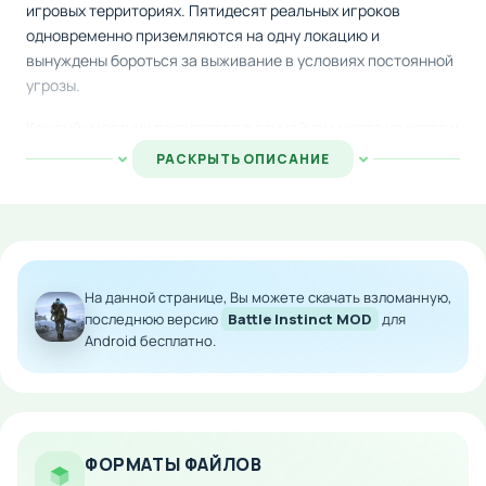
игровых территориях. Пятидесят реальных игроков
одновременно приземляются на одну локацию и
вынуждены бороться за выживание в условиях постоянной
угрозы.
Каждый участник появляется в случайном месте на карте и
должен срочно отыскать оружие и необходимую амуницию,
РАСКРЫТЬ ОПИСАНИЕ
чтобы не стать легкой мишенью для противников. На
игровой территории расположено множество строений и
преград, которые служат надежной защитой во время боёв.
В финале, согласно канонам жанра королевских баталий,
торжествует только один оставшийся в живых боец.
На данной странице, Вы можете скачать взломанную,
Скачайте модифицированную версию Battle Instinct на
последнюю версию
Battle Instinct MOD
для
Android бесплатно.
Андроид и наслаждайтесь экстремальными поединками с
улучшенными возможностями. Модовая версия дарует
дополнительные преимущества и расширенный
функционал для более захватывающего геймплея.
Особенности мода:
ФОРМАТЫ ФАЙЛОВ