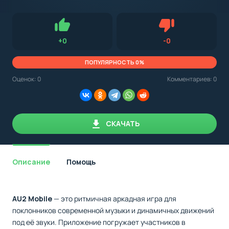
с
Android,
Для установки приложения на Android устройство важно
стоит
обращать внимание на установленную версию Android
учитывать
OS. Мы указываем минимально необходимую версию для
версию
запуска приложения.
OS.
Нравится
Не нравится (0.
+
0
-
0
Мы
всегда
указываем
ПОПУЛЯРНОСТЬ 0%
минимальные
требования,
Оценок:
0
Комментариев: 0
необходимые
для
корректной
работы
приложения.
СКАЧАТЬ
Описание
Помощь
AU2 Mobile
— это ритмичная аркадная игра для
поклонников современной музыки и динамичных движений
под её звуки. Приложение погружает участников в