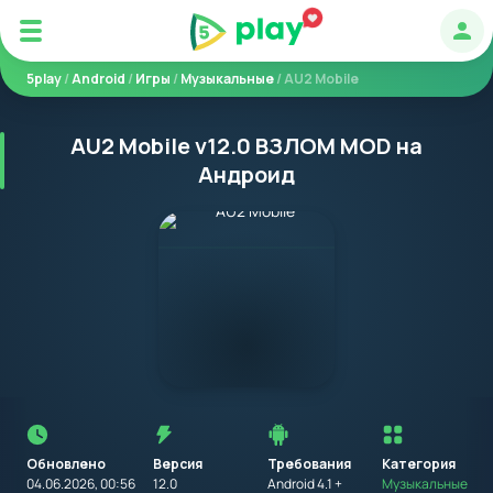
Авт
5play
/
Android
/
Игры
/
Музыкальные
/ AU2 Mobile
AU2 Mobile v12.0 ВЗЛОМ MOD на
Андроид
Перед
установкой
приложения
Обновлено
Версия
Требования
на
Категория
устройство
04.06.2026, 00:56
12.0
Android 4.1 +
Музыкальные