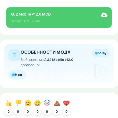
AU2 Mobile v12.0 MOD
Скачать
APK
- 71 Mb
ОСОБЕННОСТИ МОДА
5play
В обновлении
AU2 Mobile v12.0
добавлено:
Мод
0
0
0
0
0
0
0