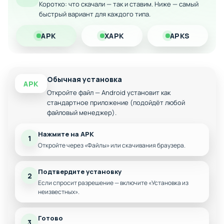
Коротко: что скачали — так и ставим. Ниже — самый
Улучшенная графика и анимация танцевальных
быстрый вариант для каждого типа.
движений
Дополнительные музыкальные треки и песни
APK
XAPK
APKS
Модифицированные игровые режимы и турниры
Открытые премиум-материалы и предметы
гардероба
Обычная установка
APK
Откройте файл — Android установит как
стандартное приложение (подойдёт любой
файловый менеджер).
Нажмите на APK
1
Откройте через «Файлы» или скачивания браузера.
Подтвердите установку
2
Если спросит разрешение — включите «Установка из
неизвестных».
Готово
3