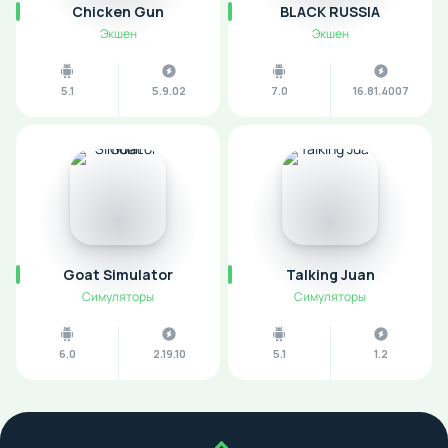
Chicken Gun
BLACK RUSSIA
Экшен
Экшен
5.1
5.9.02
7.0
16.81.4007
Goat Simulator
Talking Juan
Симуляторы
Симуляторы
6.0
2.19.10
5.1
1.2