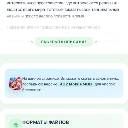
интерактивное пространство, где встречаются реальные
люди со всего мира, готовые показать свои танцевальные
навыки и просто весело провести время.
Перед началом игровых сеансов каждый геймер
конструирует персонажа по собственному вкусу, подбирая
облик, стиль одежды и множество стильных аксессуаров.
РАСКРЫТЬ ОПИСАНИЕ
Это позволяет сделать аватар по-настоящему
индивидуальным и ярким отражением личности игрока.
Во время танцевальных поединков участники исполняют
красивые хореографические комбинации с качественной
анимацией, соперничая в мастерстве и чувстве ритма.
На данной странице, Вы можете скачать взломанную,
Между боями можно взаимодействовать с другими
последнюю версию
AU2 Mobile MOD
для Android
бесплатно.
игроками в социальной части проекта, обмениваться
впечатлениями и просто наслаждаться общением.
Особенности мода:
Расширенная система кастомизации
ФОРМАТЫ ФАЙЛОВ
персонажей