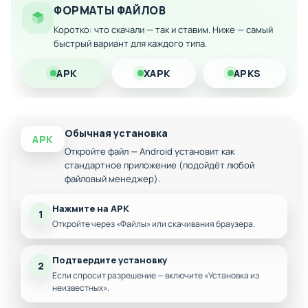
Особенности мода:
ФОРМАТЫ ФАЙЛОВ
Неограниченное количество денег для
Коротко: что скачали — так и ставим. Ниже — самый
улучшений
быстрый вариант для каждого типа.
Быстрый прогресс без ограничений по ходам
APK
XAPK
APKS
Все покупки доступны бесплатно
Комфортное прохождение всех уровней
Обычная установка
APK
Откройте файл — Android установит как
стандартное приложение (подойдёт любой
файловый менеджер).
Нажмите на APK
1
Откройте через «Файлы» или скачивания браузера.
Подтвердите установку
2
Если спросит разрешение — включите «Установка из
неизвестных».