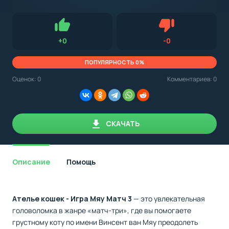
с
Android,
Для установки приложения на Android устройство важно
стоит
обращать внимание на установленную версию Android
учитывать
OS. Мы указываем минимально необходимую версию для
версию
запуска приложения.
OS.
Нравится
Не нравится (0.0
+
0
-
0
Мы
всегда
указываем
ПОПУЛЯРНОСТЬ 0%
минимальные
требования,
Оценок:
0
Комментариев: 0
необходимые
для
корректной
работы
приложения.
СКАЧАТЬ
Описание
Помощь
Ателье кошек - Игра Мяу Матч 3
— это увлекательная
головоломка в жанре «матч-три», где вы помогаете
грустному коту по имени Винсент ван Мяу преодолеть