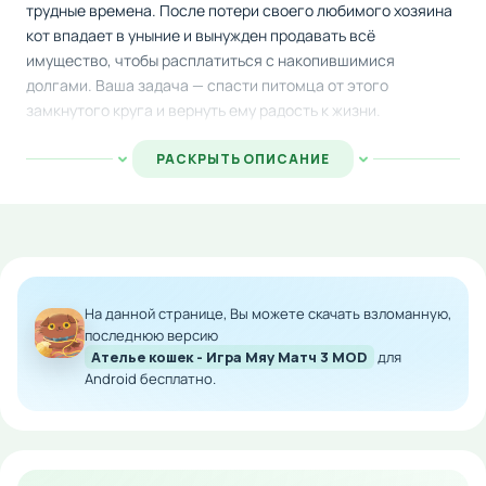
трудные времена. После потери своего любимого хозяина
кот впадает в уныние и вынужден продавать всё
имущество, чтобы расплатиться с накопившимися
долгами. Ваша задача — спасти питомца от этого
замкнутого круга и вернуть ему радость к жизни.
Игровой процесс основан на классической механике
РАСКРЫТЬ ОПИСАНИЕ
соединения одинаковых элементов в полосы из трёх и
более деталей. Каждый удачный ход — это маленький
толчок к вдохновению для талантливого художника. Когда
Винсент накопит достаточно энергии творчества, он
создаст великолепное произведение искусства, которое
позволит ему избавиться от всех финансовых проблем и
На данной странице, Вы можете скачать взломанную,
обрести новый смысл в жизни.
последнюю версию
Ателье кошек - Игра Мяу Матч 3 MOD
для
Скачайте игру на Андроид прямо сейчас и окунитесь в
Android бесплатно.
уютный мир этого милого кота-художника. Решайте
головоломки, помогайте Винсенту и наслаждайтесь
позитивной историей о надежде и творчестве!