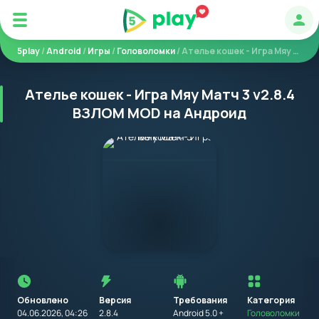
Авт
5play
/
Android
/
Игры
/
Головоломки
/ Ателье кошек - Игра Мяу Матч 3
Ателье кошек - Игра Мяу Матч 3 v2.8.4
ВЗЛОМ MOD на Андроид
Перед
установкой
приложения
Обновлено
Версия
Требования
на
Категория
устройство
04.06.2026, 04:26
2.8.4
Android 5.0 +
Головоломки