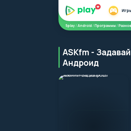
Игр
5play
/
Android
/
Программы
/
Разно
ASKfm - Задава
Андроид