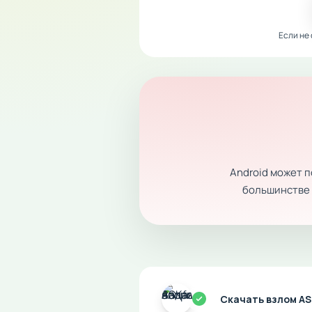
Если не
Android может 
большинстве с
Скачать взлом A