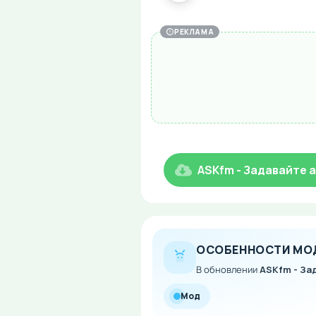
РЕКЛАМА
ASKfm - Задавайте 
ОСОБЕННОСТИ МО
В обновлении
ASKfm - За
Мод