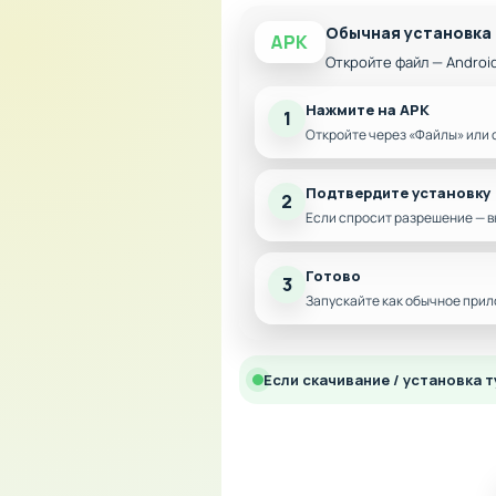
Обычная установка
APK
Откройте файл — Androi
Нажмите на APK
1
Откройте через «Файлы» или 
Подтвердите установку
2
Если спросит разрешение — в
Готово
3
Запускайте как обычное прил
Если скачивание / установка т