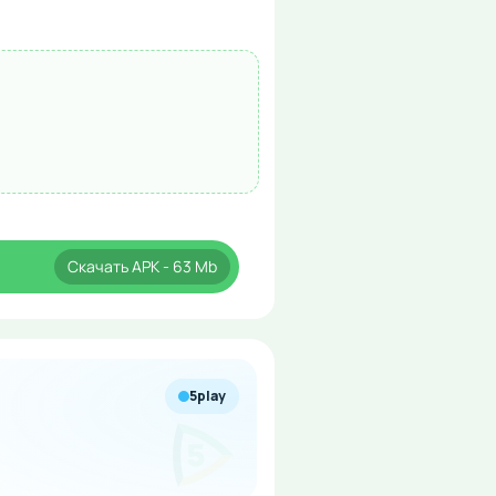
Скачать
APK
- 63 Mb
5play