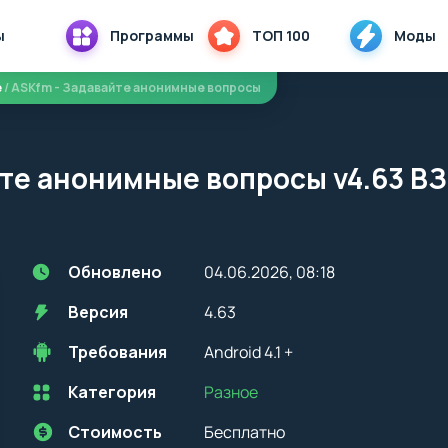
ы
Программы
ТОП 100
Моды
е
/ ASKfm - Задавайте анонимные вопросы
йте анонимные вопросы v4.63 
Обновлено
04.06.2026, 08:18
Версия
4.63
Требования
Android 4.1 +
Категория
Разное
Перед установкой приложения на устройство с Android, стоит
учитывать версию OS. Мы всегда указываем минимальные
требования, необходимые для корректной работы приложения
Стоимость
Бесплатно