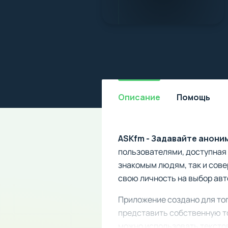
Описание
Помощь
ASKfm - Задавайте анони
пользователями, доступная 
знакомым людям, так и сов
свою личность на выбор авт
Приложение создано для тог
представить собственную т
можно использовать тексто