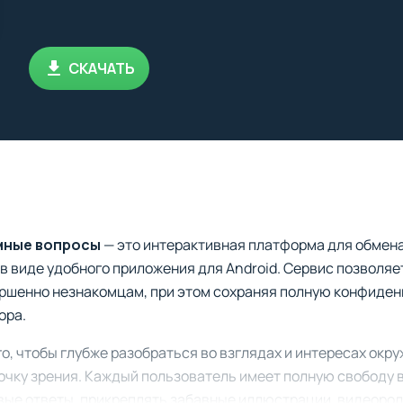
СКАЧАТЬ
мные вопросы
— это интерактивная платформа для обмен
в виде удобного приложения для Android. Сервис позволяе
ершенно незнакомцам, при этом сохраняя полную конфиде
ора.
о, чтобы глубже разобраться во взглядах и интересах окр
очку зрения. Каждый пользователь имеет полную свободу 
вые ответы, прикреплять забавные иллюстрации, видеоро