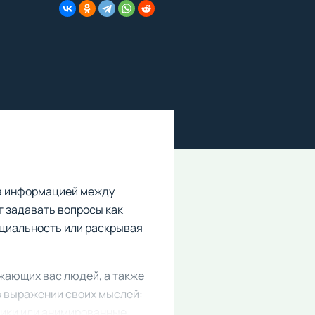
а информацией между
т задавать вопросы как
нциальность или раскрывая
ужающих вас людей, а также
в выражении своих мыслей:
лики или анимированные