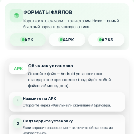
Полная разблокировка всех уровней и контента
ФОРМАТЫ ФАЙЛОВ
Отсутствие ограничений по времени и жизням
Коротко: что скачали — так и ставим. Ниже — самый
Свободный доступ ко всем внутриигровым
быстрый вариант для каждого типа.
материалам
Оптимизированная версия для плавной работы
APK
XAPK
APKS
на Android
Обычная установка
APK
Откройте файл — Android установит как
стандартное приложение (подойдёт любой
файловый менеджер).
Нажмите на APK
1
Откройте через «Файлы» или скачивания браузера.
Подтвердите установку
2
Если спросит разрешение — включите «Установка из
неизвестных».