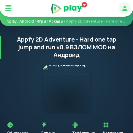
Авт
5play
/
Android
/
Игры
/
Аркады
/ Appfy 2D Adventure - Hard one tap jump and run
Appfy 2D Adventure - Hard one tap
jump and run v0.9 ВЗЛОМ MOD на
Андроид
Перед
установкой
приложения
Обновлено
Версия
Требования
Категория