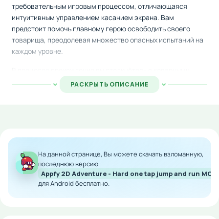
требовательным игровым процессом, отличающаяся
интуитивным управлением касанием экрана. Вам
предстоит помочь главному герою освободить своего
товарища, преодолевая множество опасных испытаний на
каждом уровне.
В процессе прохождения вы столкнётесь с коварными
шипами, ядовитыми грибами и другими враждебными
РАСКРЫТЬ ОПИСАНИЕ
существами, которые будут всячески препятствовать
вашему продвижению. Единственное оружие героя — его
ловкость и прыгучесть. Используйте способность прыгать
по платформам и взбираться по вертикальным
поверхностям, чтобы избежать гибели и достичь цели.
На данной странице, Вы можете скачать взломанную,
По всему уровню разбросаны ценные предметы: золотые
последнюю версию
монеты и спелые яблоки, которые повышают ваши
Appfy 2D Adventure - Hard one tap jump and run MOD
показатели. Собирайте их, проходя испытания, и доведите
для Android бесплатно.
спасение друга до успешного завершения.
Особенности мода: