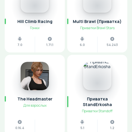
Hill Climb Racing
Multi Brawl (Приватка)
Гонки
Приватки Brawl Stars
7.0
1.71.1
6.0
54.243
The Headmaster
Приватка
StandErkosha
Для взрослых
Приватки Standoff
0.16.4
5.1
1.2