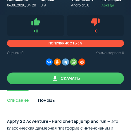
на
устройство
04.06.2026, 04:20
0.9
Android 5.0 +
Аркады
с
Android,
Для установки приложения на Android устройство важно
стоит
обращать внимание на установленную версию Android
учитывать
OS. Мы указываем минимально необходимую версию для
версию
запуска приложения.
OS.
Нравится
Не нравится (0.0
+
0
-
0
Мы
всегда
указываем
ПОПУЛЯРНОСТЬ 0%
минимальные
требования,
Оценок:
0
Комментариев: 0
необходимые
для
корректной
работы
приложения.
СКАЧАТЬ
Описание
Помощь
Appfy 2D Adventure - Hard one tap jump and run
— это
классическая двумерная платформа с интенсивным и