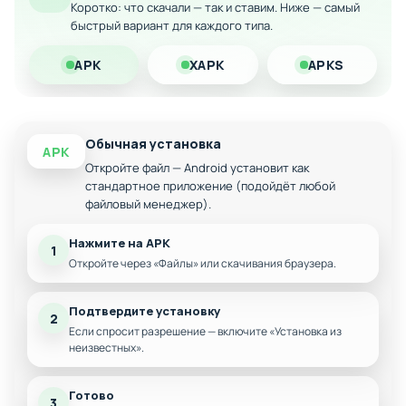
Коротко: что скачали — так и ставим. Ниже — самый
окончательно разгромите армию демонов, став
быстрый вариант для каждого типа.
непобедимым защитником царства!
APK
XAPK
APKS
Обычная установка
APK
Откройте файл — Android установит как
стандартное приложение (подойдёт любой
файловый менеджер).
Нажмите на APK
1
Откройте через «Файлы» или скачивания браузера.
Подтвердите установку
2
Если спросит разрешение — включите «Установка из
неизвестных».
Готово
3