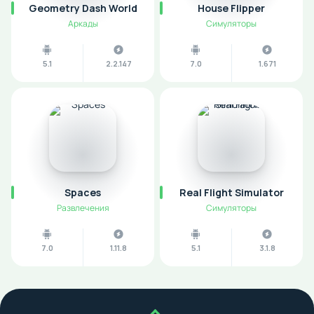
Geometry Dash World
House Flipper
Аркады
Симуляторы
5.1
2.2.147
7.0
1.671
Spaces
Real Flight Simulator
Развлечения
Симуляторы
7.0
1.11.8
5.1
3.1.8