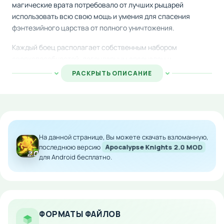
магические врата потребовало от лучших рыцарей
использовать всю свою мощь и умения для спасения
фэнтезийного царства от полного уничтожения.
Каждый боец располагает собственным набором
сверхспособностей, легендарным арсеналом и
экипировкой. Вам предстоит командовать героем сквозь
РАСКРЫТЬ ОПИСАНИЕ
интенсивные сражения, уничтожая легионы враждебных
существ и восстанавливая мир от зла.
Особенности мода:
Расширенный арсенал оружия и артефактов
На данной странице, Вы можете скачать взломанную,
последнюю версию
Apocalypse Knights 2.0 MOD
Улучшенный боевой баланс и механики
для Android бесплатно.
Дополнительные персонажи с уникальными
способностями
Ускоренная прогрессия и система развития
Повышенные награды и лут
ФОРМАТЫ ФАЙЛОВ
Загрузите модифицированную версию на Android и