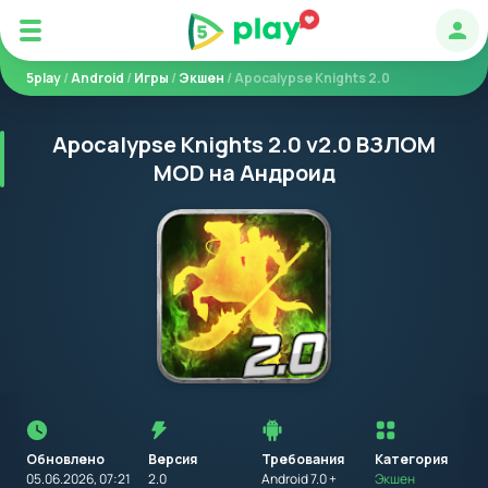
Авт
5play
/
Android
/
Игры
/
Экшен
/ Apocalypse Knights 2.0
Apocalypse Knights 2.0 v2.0 ВЗЛОМ
MOD на Андроид
Перед
установкой
приложения
Обновлено
Версия
Требования
на
Категория
устройство
05.06.2026, 07:21
2.0
Android 7.0 +
Экшен