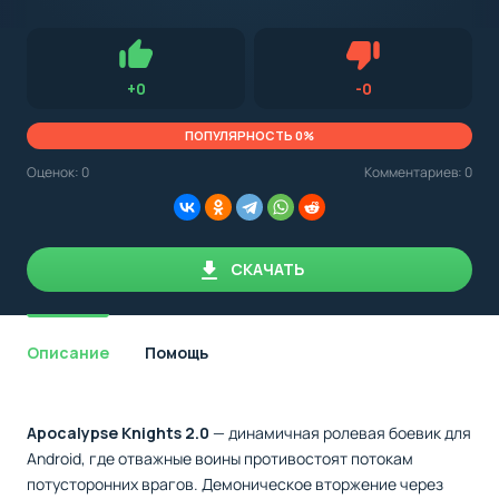
с
Android,
Для установки приложения на Android устройство важно
стоит
обращать внимание на установленную версию Android
учитывать
OS. Мы указываем минимально необходимую версию для
версию
запуска приложения.
OS.
Нравится
Не нравится (0.0
+
0
-
0
Мы
всегда
указываем
ПОПУЛЯРНОСТЬ 0%
минимальные
требования,
Оценок:
0
Комментариев: 0
необходимые
для
корректной
работы
приложения.
СКАЧАТЬ
Описание
Помощь
Apocalypse Knights 2.0
— динамичная ролевая боевик для
Android, где отважные воины противостоят потокам
потусторонних врагов. Демоническое вторжение через