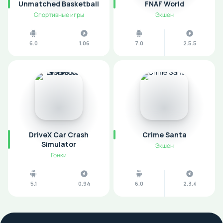
Unmatched Basketball
FNAF World
Спортивные игры
Экшен
6.0
1.06
7.0
2.5.5
DriveX Car Crash
Crime Santa
Simulator
Экшен
Гонки
5.1
0.94
6.0
2.3.4