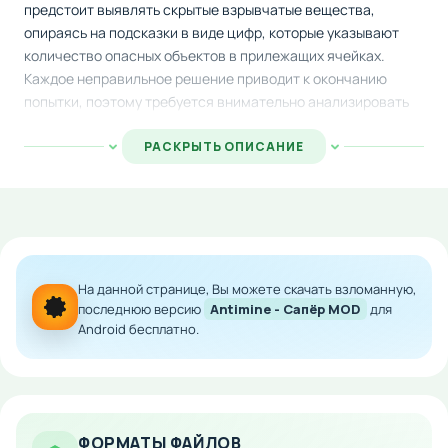
предстоит выявлять скрытые взрывчатые вещества,
опираясь на подсказки в виде цифр, которые указывают
количество опасных объектов в прилежащих ячейках.
Каждое неправильное решение приводит к окончанию
попытки, поэтому требуется внимательно анализировать
каждый ход.
РАСКРЫТЬ ОПИСАНИЕ
Игра поддерживает разнообразные степени сложности для
игроков с различным уровнем мастерства. Кроме
одиночного прохождения, доступна возможность
соревноваться с товарищами через режим совместной
игры на одном экране устройства.
На данной странице, Вы можете скачать взломанную,
Особенности мода:
последнюю версию
Antimine - Сапёр MOD
для
Android бесплатно.
Полное отсутствие рекламных объявлений
Беспрепятственный доступ ко всему контенту
Максимально комфортная игровая сессия без
помех
ФОРМАТЫ ФАЙЛОВ
Скачайте модифицированную версию на свой Андроид-