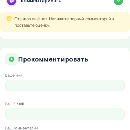
Комментариев: 0
Отзывов ещё нет. Напишите первый комментарий и
поставьте оценку.
Прокомментировать
Ваше имя
Ваш E-Mail
Ваш комментарий