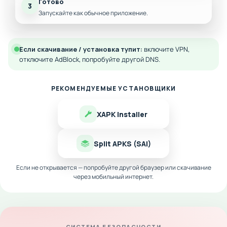
Готово
3
Запускайте как обычное приложение.
Если скачивание / установка тупит:
включите VPN,
отключите AdBlock, попробуйте другой DNS.
РЕКОМЕНДУЕМЫЕ УСТАНОВЩИКИ
XAPK Installer
Split APKS (SAI)
Если не открывается — попробуйте другой браузер или скачивание
через мобильный интернет.
СИСТЕМА БЕЗОПАСНОСТИ