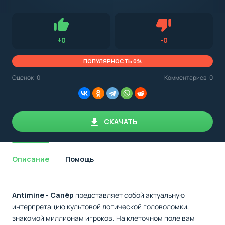
с
Android,
Для установки приложения на Android устройство важно
стоит
обращать внимание на установленную версию Android
учитывать
OS. Мы указываем минимально необходимую версию для
версию
запуска приложения.
OS.
Нравится
Не нравится (0.0
+
0
-
0
Мы
всегда
указываем
ПОПУЛЯРНОСТЬ 0%
минимальные
требования,
Оценок:
0
Комментариев: 0
необходимые
для
корректной
работы
приложения.
СКАЧАТЬ
Описание
Помощь
Antimine - Сапёр
представляет собой актуальную
интерпретацию культовой логической головоломки,
знакомой миллионам игроков. На клеточном поле вам