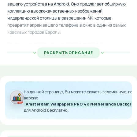
вашего устройства на Android. Оно предлагает обширную
коллекцию высококачественных изображений
нидерландской столицы в разрешении 4K, которые
превратят экран вашего телефона в окно в один из самых
красивых городов Европы.
Приложение содержит множество фотографий,
демонстрирующих характерные черты Амстердама:
РАСКРЫТЬ ОПИСАНИЕ
впечатляющую архитектуру исторических зданий,
живописные каналы, мосты и уникальные районы города.
Каждое изображение тщательно подобрано для
максимального качества отображения и атмосферной
передачи колорита голландской столицы.
На данной странице, Вы можете скачать взломанную, по
Особенности мода:
версию
Amsterdam Wallpapers PRO 4K Netherlands Backgro
для Android бесплатно.
Огромная библиотека обоев в разрешении 4K
Изображения знаменитых
достопримечательностей и кварталов
Высокое качество и детализация каждого