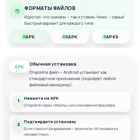
снимка
ФОРМАТЫ ФАЙЛОВ
Легкая установка и использование на любом
Коротко: что скачали — так и ставим. Ниже — самый
Android-устройстве
быстрый вариант для каждого типа.
Регулярные обновления с новыми
фотографиями
APK
XAPK
APKS
Загрузите приложение прямо сейчас и наслаждайтесь
потрясающими видами Амстердама каждый день на экране
своего смартфона.
Обычная установка
APK
Откройте файл — Android установит как
стандартное приложение (подойдёт любой
файловый менеджер).
Нажмите на APK
1
Откройте через «Файлы» или скачивания браузера.
Подтвердите установку
2
Если спросит разрешение — включите «Установка из
неизвестных».