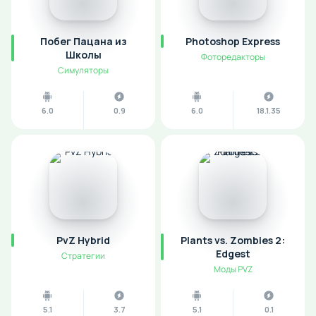
Побег Пацана из
Photoshop Express
Школы
Фоторедакторы
Симуляторы
6.0
0.9
6.0
18.1.35
PvZ Hybrid
Plants vs. Zombies 2:
Edgest
Стратегии
Моды PVZ
5.1
3.7
5.1
0.1