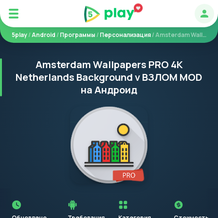
Авт
5play
/
Android
/
Программы
/
Персонализация
/ Amsterdam Wallpapers PRO 4K Netherlands Background
Amsterdam Wallpapers PRO 4K
Netherlands Background v ВЗЛОМ MOD
на Андроид
Перед
установкой
приложения
Обновлено
Требования
Категория
Стоимость