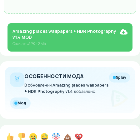
Amazing places wallpapers + HDR Photography
v1.4 MOD
Скачать
APK
- 2 Mb
ОСОБЕННОСТИ МОДА
5play
В обновлении
Amazing places wallpapers
+ HDR Photography v1.4
добавлено:
Мод