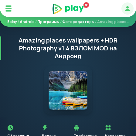
Авт
5play
/
Android
/
Программы
/
Фоторедакторы
/ Amazing places wallpapers + HDR Photography
Amazing places wallpapers + HDR
Photography v1.4 ВЗЛОМ MOD на
Андроид
Перед
установкой
приложения
Обновлено
Версия
Требования
Категория