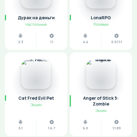
Дурак на деньги
LonaRPG
Настольные
Ролевые
2.3
1.1
4.4
0.9.1.1.1
Cat Fred Evil Pet
Anger of Stick 5:
Zombie
Экшен
Экшен
5.1
1.6.7
6.0
1.1.89