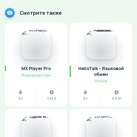
Смотрите также
MX Player Pro
HelloTalk - Языковой
обмен
Видеоредакторы
Разное
5.1
1.91.3
5.1
6.0.51