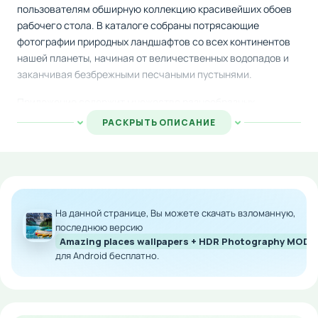
пользователям обширную коллекцию красивейших обоев
рабочего стола. В каталоге собраны потрясающие
фотографии природных ландшафтов со всех континентов
нашей планеты, начиная от величественных водопадов и
заканчивая безбрежными песчаными пустынями.
Приложение содержит множество разнообразных
изображений: снежные горные вершины, густые лесные
РАСКРЫТЬ ОПИСАНИЕ
массивы, спокойные озёра и водоёмы, пустынные
просторы, а также множество других потрясающих видов
природы. Каждый пользователь найдёт здесь обои на свой
вкус и может легко загрузить их на свой телефон или
планшет.
На данной странице, Вы можете скачать взломанную,
Функционал приложения позволяет просмотреть огромное
последнюю версию
Amazing places wallpapers + HDR Photography MOD
количество вариантов, добавлять понравившиеся снимки
для Android бесплатно.
в избранное и оставлять к ним оценки. Материалы
регулярно обновляются новыми захватывающими видами,
позволяя вам часто менять оформление экрана
устройства.