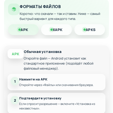
ФОРМАТЫ ФАЙЛОВ
Особенности мода:
Коротко: что скачали — так и ставим. Ниже — самый
Безграничная библиотека высококачественных
быстрый вариант для каждого типа.
пейзажных фотографий
Снимки природы со всех уголков земного шара
APK
XAPK
APKS
Система оценки и добавления в закладки
Постоянное пополнение коллекции новыми
изображениями
Обычная установка
APK
Удобный интерфейс для просмотра и выбора
Откройте файл — Android установит как
обоев
стандартное приложение (подойдёт любой
файловый менеджер).
Нажмите на APK
1
Откройте через «Файлы» или скачивания браузера.
Подтвердите установку
2
Если спросит разрешение — включите «Установка из
неизвестных».