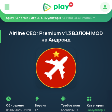
Авт
5play
/
Android
/
Игры
/
Симуляторы
/ Airline CEO: Premium
Airline CEO: Premium v1.3 ВЗЛОМ MOD
на Андроид
Перед
установкой
приложения
Обновлено
Версия
Требования
на
Категория
устройство
05.06.2026, 06:20
1.3
Android 4.0 +
Симуляторы