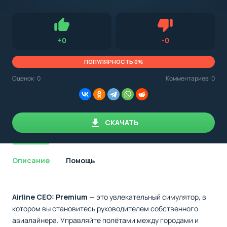
с
Android,
Для установки приложения на Android устройство важно
стоит
обращать внимание на установленную версию Android
учитывать
OS. Мы указываем минимально необходимую версию для
версию
запуска приложения.
OS.
Нравится
Не нравится (0.0
+
0
-
0
Мы
всегда
указываем
ПОПУЛЯРНОСТЬ 0%
минимальные
требования,
Оценок:
0
Комментариев: 0
необходимые
для
корректной
работы
приложения.
СКАЧАТЬ
Описание
Помощь
Airline CEO: Premium
— это увлекательный симулятор, в
котором вы становитесь руководителем собственного
авиалайнера. Управляйте полётами между городами и