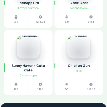
FaceApp Pro
Block Blast
Фоторедакторы
Головоломки
4.4
12.8.7.1
8.0
9.8.3
Bunny Haven - Cute
Chicken Gun
Cafe
Экшен
Симуляторы
8.0
1.120
5.1
5.8.02