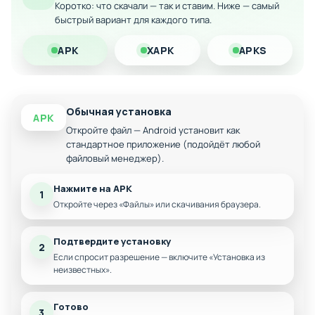
авиаполиса
Коротко: что скачали — так и ставим. Ниже — самый
Скачайте модифицированную версию на Android и
быстрый вариант для каждого типа.
постройте свою авиаимперию прямо на смартфоне!
APK
XAPK
APKS
Обычная установка
APK
Откройте файл — Android установит как
стандартное приложение (подойдёт любой
файловый менеджер).
Нажмите на APK
1
Откройте через «Файлы» или скачивания браузера.
Подтвердите установку
2
Если спросит разрешение — включите «Установка из
неизвестных».
Готово
3