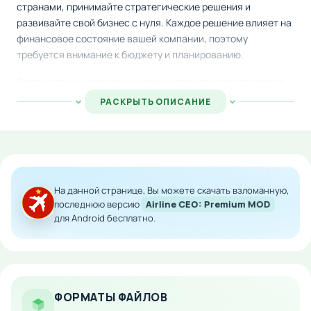
странами, принимайте стратегические решения и
развивайте свой бизнес с нуля. Каждое решение влияет на
финансовое состояние вашей компании, поэтому
требуется внимание к бюджету и планированию.
В роли топ-менеджера вы должны грамотно распределять
имеющиеся ресурсы, избегая убытков и максимизируя
РАСКРЫТЬ ОПИСАНИЕ
доходы. Выполняйте различные задачи и миссии, которые
откроют новые возможности для расширения сети
маршрутов и увеличения прибыли вашей авиакомпании.
Особенности мода:
На данной странице, Вы можете скачать взломанную,
Полная свобода в управлении авиакомпанией
последнюю версию
Airline CEO: Premium MOD
для Android бесплатно.
Стратегическое планирование маршрутов и
расписаний
Контроль финансов и бюджета
Разнообразные миссии и достижения
ФОРМАТЫ ФАЙЛОВ
Развитие компании от малого стартапа до