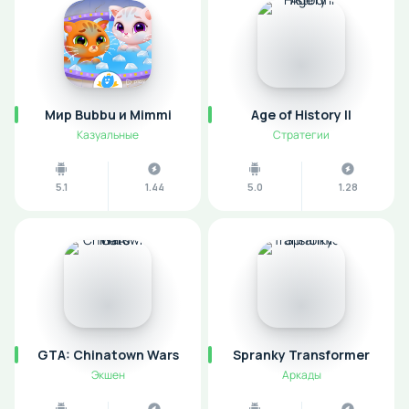
Мир Bubbu и Mimmi
Age of History II
Казуальные
Стратегии
5.1
1.44
5.0
1.28
GTA: Chinatown Wars
Spranky Transformer
Экшен
Аркады