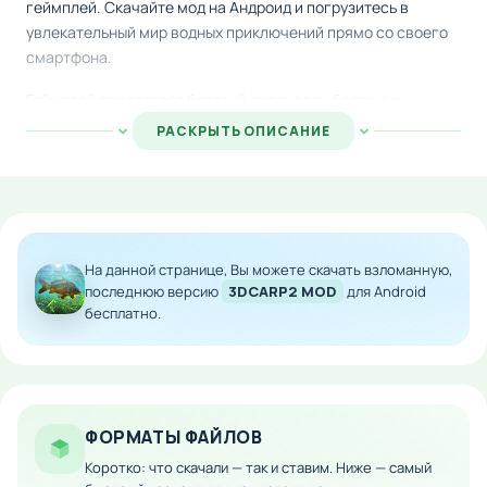
геймплей. Скачайте мод на Андроид и погрузитесь в
увлекательный мир водных приключений прямо со своего
смартфона.
Геймплей предлагает богатый арсенал рыболовных
инструментов: удилища разных типов, качественные
РАСКРЫТЬ ОПИСАНИЕ
снасти, эффективные приманки и прикормки для различных
видов рыб. Кроме традиционных методов, вы сможете
использовать современный сонар и другие передовые
технологические гаджеты для поиска и ловли добычи.
Рыбачьте в любое время суток и в разные сезоны года на
На данной странице, Вы можете скачать взломанную,
многочисленных водоёмах с уникальной атмосферой. Игра
последнюю версию
3DCARP2 MOD
для Android
бесплатно.
сочетает потрясающую визуализацию, интуитивное
управление и глубокий геймплей, которые обеспечивают
максимальное удовольствие от игрового процесса.
Особенности мода:
ФОРМАТЫ ФАЙЛОВ
Расширенный арсенал снастей и приманок
Коротко: что скачали — так и ставим. Ниже — самый