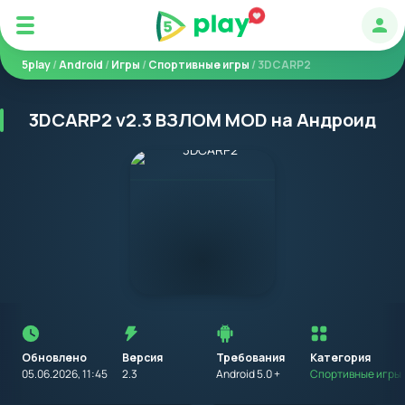
Авт
5play
/
Android
/
Игры
/
Спортивные игры
/ 3DCARP2
3DCARP2 v2.3 ВЗЛОМ MOD на Андроид
Перед
установкой
приложения
Обновлено
Версия
Требования
на
Категория
устройство
05.06.2026, 11:45
2.3
Android 5.0 +
Спортивные игры
с
Android,