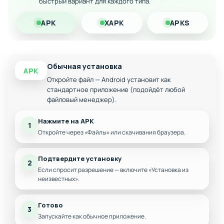
Улучшенная графика и реалистичные водные
быстрый вариант для каждого типа.
эффекты
APK
XAPK
APKS
Возможность рыбалки днём и ночью во все
сезоны
Интегрированная система сонара и локации
Простое и удобное управление на сенсорном
Обычная установка
APK
экране
Откройте файл — Android установит как
Множество водоёмов с различными условиями
стандартное приложение (подойдёт любой
файловый менеджер).
Нажмите на APK
1
Откройте через «Файлы» или скачивания браузера.
Подтвердите установку
2
Если спросит разрешение — включите «Установка из
неизвестных».
Готово
3
Запускайте как обычное приложение.