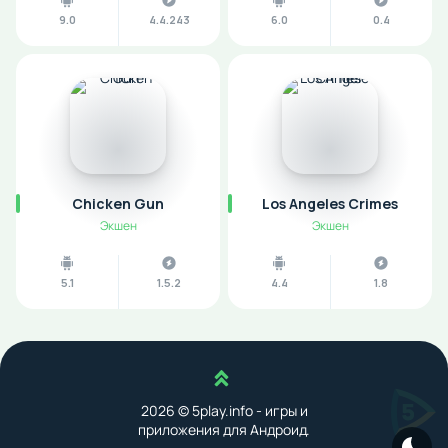
9.0
4.4.243
6.0
0.4
Chicken Gun
Los Angeles Crimes
Экшен
Экшен
5.1
1.5.2
4.4
1.8
Наверх
2026 © 5play.info - игры и
приложения для Андроид.