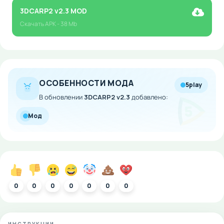
3DCARP2 v2.3 MOD
Скачать
APK
- 38 Mb
ОСОБЕННОСТИ МОДА
5play
В обновлении
3DCARP2 v2.3
добавлено:
Мод
0
0
0
0
0
0
0