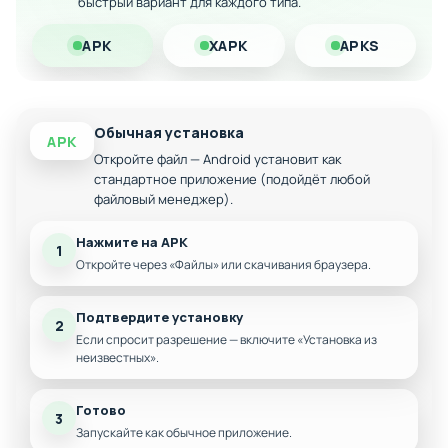
быстрый вариант для каждого типа.
Расширенный арсенал рыболовного снаряжения
Система прогрессии и улучшения экипировки
APK
XAPK
APKS
Реалистичная механика рыбалки
Обычная установка
APK
Откройте файл — Android установит как
стандартное приложение (подойдёт любой
файловый менеджер).
Нажмите на APK
1
Откройте через «Файлы» или скачивания браузера.
Подтвердите установку
2
Если спросит разрешение — включите «Установка из
неизвестных».
Готово
3
Запускайте как обычное приложение.