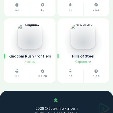
5.1
1.0
5.1
2.5.4
Kingdom Rush Frontiers
Hills of Steel
Аркады
Стратегии
5.1
6.2.00
5.1
8.7.2
Наверх
2026 © 5play.info - игры и