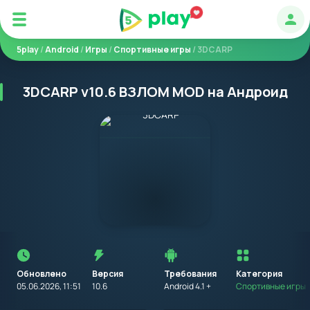
Авт
5play
/
Android
/
Игры
/
Спортивные игры
/ 3DCARP
3DCARP v10.6 ВЗЛОМ MOD на Андроид
Перед
установкой
приложения
Обновлено
Версия
Требования
на
Категория
устройство
05.06.2026, 11:51
10.6
Android 4.1 +
Спортивные игры
с
Android,