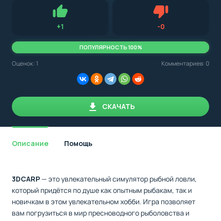
Для установки приложения на Android устройство важно
стоит
обращать внимание на установленную версию Android
учитывать
OS. Мы указываем минимально необходимую версию для
версию
запуска приложения.
OS.
Нравится
Не нравится (3.0
+
1
-
0
Мы
всегда
указываем
ПОПУЛЯРНОСТЬ 100%
минимальные
требования,
Оценок:
1
Комментариев: 0
необходимые
для
корректной
работы
приложения.
СКАЧАТЬ
Описание
Помощь
3DCARP
— это увлекательный симулятор рыбной ловли,
который придётся по душе как опытным рыбакам, так и
новичкам в этом увлекательном хобби. Игра позволяет
вам погрузиться в мир пресноводного рыболовства и