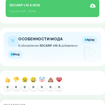
3DCARP v10.6 MOD
Скачать
APK
- 96 Mb
ОСОБЕННОСТИ МОДА
5play
В обновлении
3DCARP v10.6
добавлено:
Мод
0
0
0
0
0
0
0