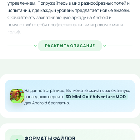
управлением. Погружайтесь в мир разнообразных полей и
испытаний, где каждый уровень предлагает новые вызовы.
Скачайте эту захватывающую аркаду на Android и
почувствуйте себя профессиональным игроком в мини-
гольф.
Геймплей построен на классической механике:
РАСКРЫТЬ ОПИСАНИЕ
направляйте мяч в лунку, регулируя траекторию и
мощность удара. Система отскока от преград добавляет
реалистичности, а просчёт углов становится ключом к
успеху. Каждый выстрел требует точности и
стратегического мышления, чтобы преодолеть расстояние
и препятствия.
На данной странице, Вы можете скачать взломанную,
последнюю версию
3D Mini Golf Adventure MOD
На пути к победе вас ждут как неподвижные барьеры, так и
для Android бесплатно.
динамичные элементы, которые постоянно движутся и
усложняют задачу. Адаптируйтесь к изменяющимся
условиям и найдите оптимальное решение для
прохождения каждого испытания.
ФОРМАТЫ ФАЙЛОВ