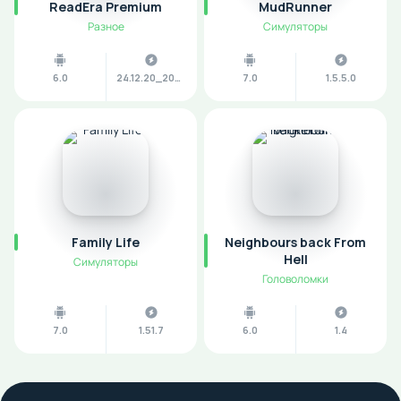
ReadEra Premium
MudRunner
Разное
Симуляторы
6.0
24.12.20_2070
7.0
1.5.5.0
Family Life
Neighbours back From
Hell
Симуляторы
Головоломки
7.0
1.51.7
6.0
1.4