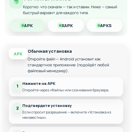
Особенности мода:
Коротко: что скачали — так и ставим. Ниже — самый
Полностью открыт весь контент игры
быстрый вариант для каждого типа.
Все уровни доступны с самого начала
APK
XAPK
APKS
Без ограничений по прогрессу
Полная свобода в исследовании игрового мира
Обычная установка
APK
Откройте файл — Android установит как
стандартное приложение (подойдёт любой
файловый менеджер).
Нажмите на APK
1
Откройте через «Файлы» или скачивания браузера.
Подтвердите установку
2
Если спросит разрешение — включите «Установка из
неизвестных».