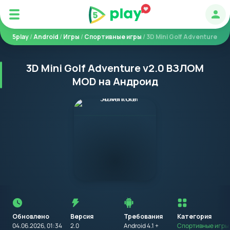
Авт
5play
/
Android
/
Игры
/
Спортивные игры
/ 3D Mini Golf Adventure
3D Mini Golf Adventure v2.0 ВЗЛОМ
MOD на Андроид
Перед
установкой
приложения
Обновлено
Версия
Требования
на
Категория
устройство
04.06.2026, 01:34
2.0
Android 4.1 +
Спортивные игры