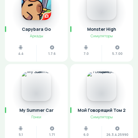
Capybara Go
Monster High
Аркады
Симуляторы
4.4
1.7.6
7.0
5.7.00
My Summer Car
Мой Говорящий Том 2
Гонки
Симуляторы
5.1
1.71
6.0
26.3.4.25990