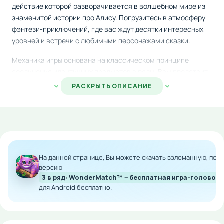
действие которой разворачивается в волшебном мире из
знаменитой истории про Алису. Погрузитесь в атмосферу
фэнтези-приключений, где вас ждут десятки интересных
уровней и встречи с любимыми персонажами сказки.
Механика игры основана на классическом принципе
соединения идентичных предметов в ряды. Вам предстоит
составлять комбинации из ярких конфет и жевательных
РАСКРЫТЬ ОПИСАНИЕ
мармеладок, создавая мощные цепочки и комбо для
прохождения сложных испытаний. Используйте
разнообразные усилители и специальные бонусы, чтобы
преодолеть самые сложные задачи.
Путешествуйте по множеству уникальных локаций вместе
На данной странице, Вы можете скачать взломанную, по
с главной героиней, раскрывая секреты волшебного мира.
версию
Встречайте Чеширского кота, Белого кролика и других
3 в ряд: WonderMatch™－бесплатная игра-головол
персонажей, которые помогут вам в прохождении
для Android бесплатно.
приключения. Каждый новый уровень принесёт свежие
вызовы и награды.