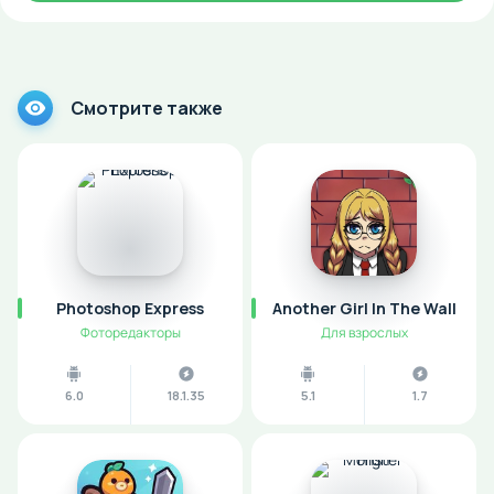
Смотрите также
Photoshop Express
Another Girl In The Wall
Фоторедакторы
Для взрослых
6.0
18.1.35
5.1
1.7