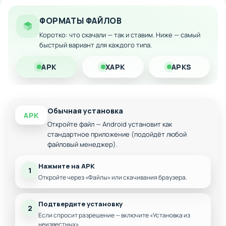
Особенности мода:
ФОРМАТЫ ФАЙЛОВ
Неограниченное количество внутриигровой
валюты
Коротко: что скачали — так и ставим. Ниже — самый
быстрый вариант для каждого типа.
Свободный доступ ко всем возможностям без
ограничений
APK
XAPK
APKS
Всегда готовые усилители и бонусы для
прохождения уровней
Беспрепятственное развитие персонажа
Обычная установка
APK
Откройте файл — Android установит как
стандартное приложение (подойдёт любой
файловый менеджер).
Нажмите на APK
1
Откройте через «Файлы» или скачивания браузера.
Подтвердите установку
2
Если спросит разрешение — включите «Установка из
неизвестных».