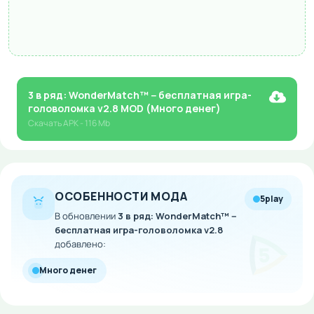
3 в ряд: WonderMatch™－бесплатная игра-
головоломка v2.8 MOD (Много денег)
Скачать
APK
- 116 Mb
ОСОБЕННОСТИ МОДА
5play
В обновлении
3 в ряд: WonderMatch™－
бесплатная игра-головоломка v2.8
добавлено:
Много денег